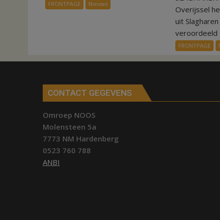
FRONTPAGE
Nieuws
Overijssel h
aardappeloogst
uit Slaghare
veroordeeld t
FRONTPAGE
CONTACT GEGEVENS
Omroep NOOS
Molensteen 5a
7773 NM Hardenberg
0523 760 788
ANBI