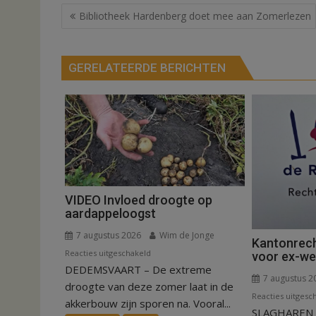
Bericht
Bibliotheek Hardenberg doet mee aan Zomerlezen
navigatie
GERELATEERDE BERICHTEN
VIDEO Invloed droogte op
aardappeloogst
7 augustus 2026
Wim de Jonge
Kantonrech
voor
Reacties uitgeschakeld
voor ex-w
DEDEMSVAART – De extreme
VIDEO
7 augustus 2
Invloed
droogte van deze zomer laat in de
Reacties uitgesc
droogte
akkerbouw zijn sporen na. Vooral...
SLAGHAREN –
op