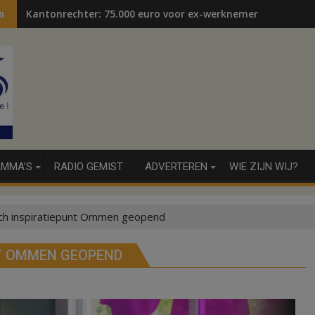
Kantonrechter: 75.000 euro voor ex-werknemers
n
MMA’S
RADIO GEMIST
ADVERTEREN
WIE ZIJN WIJ?
sch inspiratiepunt Ommen geopend
NT OMMEN GEOPEND