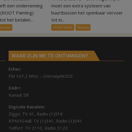
75.000
ov-
eeft een onderneming
moet een extra systeem van
euro
systeem
n (ROOT Painting)
buurtbussen het openbaar vervoer
voor
verbindt
ot het betalen...
tot in...
ex-
alle
Nieuws
FRONTPAGE
Nieuws
werknemers
kernen
Hardenberg
WAAR ZIJN WE TE ONTVANGEN?
Ether;
FM 107.2 MHz – OmroepNOOS
DAB+:
Kanaal 5B
Digitale Kanalen:
Ziggo: TV 41, Radio (1)916
KPN/XS4all: TV (1)341, Radio (1)041
Telfort: TV 2110, Radio 3122