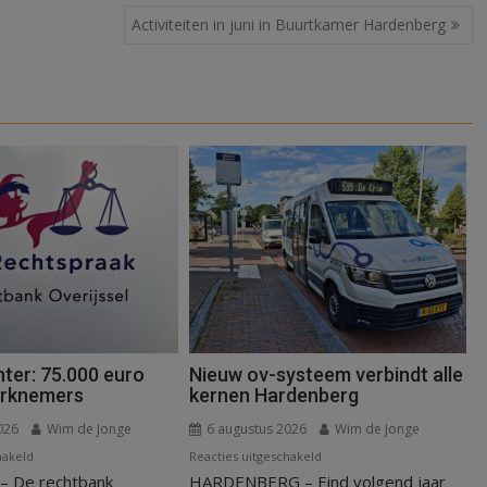
Activiteiten in juni in Buurtkamer Hardenberg
ter: 75.000 euro
Nieuw ov-systeem verbindt alle
erknemers
kernen Hardenberg
026
Wim de Jonge
6 augustus 2026
Wim de Jonge
voor
voor
hakeld
Reacties uitgeschakeld
 De rechtbank
Kantonrechter:
HARDENBERG – Eind volgend jaar
Nieuw