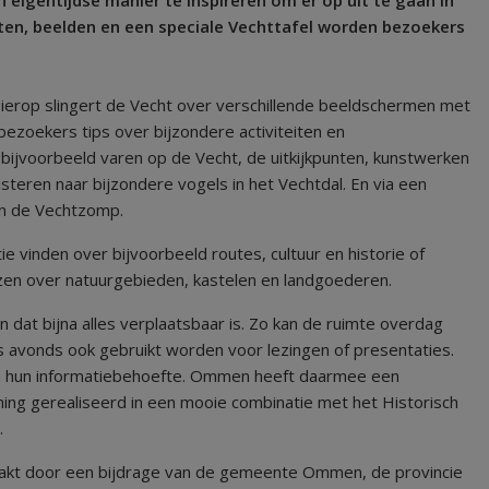
ten, beelden en een speciale Vechttafel worden bezoekers
 Hierop slingert de Vecht over verschillende beeldschermen met
ezoekers tips over bijzondere activiteiten en
bijvoorbeeld varen op de Vecht, de uitkijkpunten, kunstwerken
steren naar bijzondere vogels in het Vechtdal. En via een
an de Vechtzomp.
e vinden over bijvoorbeeld routes, cultuur en historie of
lezen over natuurgebieden, kastelen en landgoederen.
en dat bijna alles verplaatsbaar is. Zo kan de ruimte overdag
‘s avonds ook gebruikt worden voor lezingen of presentaties.
 in hun informatiebehoefte. Ommen heeft daarmee een
ning gerealiseerd in een mooie combinatie met het Historisch
.
emaakt door een bijdrage van de gemeente Ommen, de provincie