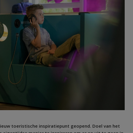
ieuw toeristische inspiratiepunt geopend. Doel van het
 eigentijdse manier te inspireren om er op uit te gaan in