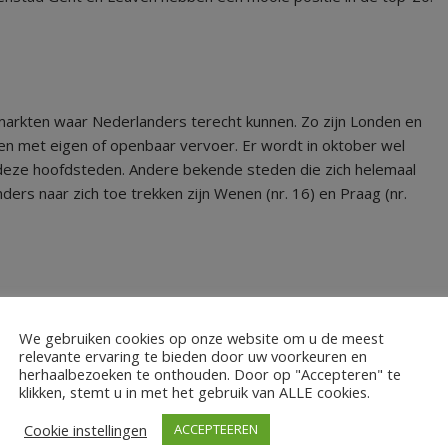
tmarkten waar Nederlanders terecht kunnen. Zo zijn Londen en
zen met eigen of openbaar vervoer. Er wordt in oktober wel
 deze hoofdsteden. Andere bekende steden die zich helemaal
rs naar zich toe trekken zijn Wenen (nr. 16) en Praag (nr.
We gebruiken cookies op onze website om u de meest
rader als het gaat om kerstmarkten. “Colmar is een heel
relevante ervaring te bieden door uw voorkeuren en
rkhuisjes. Ik denk dat Colmar echt een verborgen parel is wat
herhaalbezoeken te onthouden. Door op "Accepteren" te
t hart van het historische stadscentrum zijn maar liefst zes
klikken, stemt u in met het gebruik van ALLE cookies.
andert rondom kerst in één grote magische kerstervaring,” zegt
Cookie instellingen
ACCEPTEEREN
k heel leuk.”