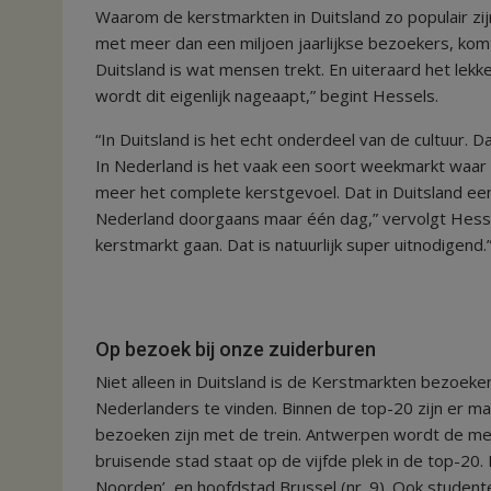
Waarom de kerstmarkten in Duitsland zo populair zi
met meer dan een miljoen jaarlijkse bezoekers, komt
Duitsland is wat mensen trekt. En uiteraard het lekk
wordt dit eigenlijk nageaapt,” begint Hessels.
“In Duitsland is het echt onderdeel van de cultuur. 
In Nederland is het vaak een soort weekmarkt waar z
meer het complete kerstgevoel. Dat in Duitsland een
Nederland doorgaans maar één dag,” vervolgt Hesse
kerstmarkt gaan. Dat is natuurlijk super uitnodigend.
Op bezoek bij onze zuiderburen
Niet alleen in Duitsland is de Kerstmarkten bezoeken
Nederlanders te vinden. Binnen de top-20 zijn er maar
bezoeken zijn met de trein. Antwerpen wordt de mee
bruisende stad staat op de vijfde plek in de top-20.
Noorden’, en hoofdstad Brussel (nr. 9). Ook studen