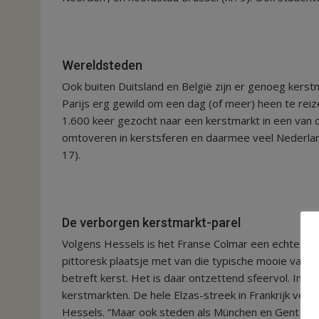
Wereldsteden
Ook buiten Duitsland en België zijn er genoeg kers
Parijs erg gewild om een dag (of meer) heen te rei
1.600 keer gezocht naar een kerstmarkt in een van
omtoveren in kerstsferen en daarmee veel Nederlande
17).
De verborgen kerstmarkt-parel
Volgens Hessels is het Franse Colmar een echte aan
pittoresk plaatsje met van die typische mooie vakwe
betreft kerst. Het is daar ontzettend sfeervol. In he
kerstmarkten. De hele Elzas-streek in Frankrijk ver
Hessels. “Maar ook steden als München en Gent vind i