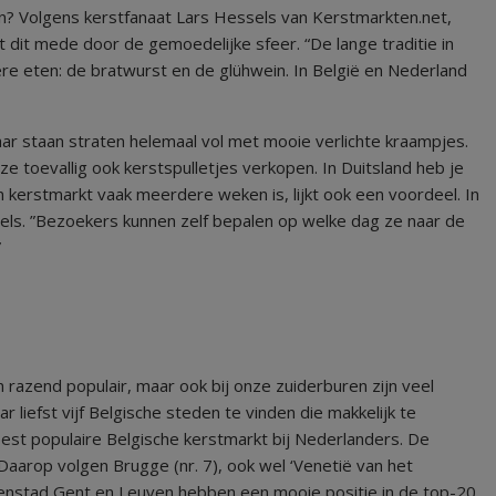
jn? Volgens kerstfanaat Lars Hessels van Kerstmarkten.net,
 dit mede door de gemoedelijke sfeer. “De lange traditie in
ere eten: de bratwurst en de glühwein. In België en Nederland
Daar staan straten helemaal vol met mooie verlichte kraampjes.
e toevallig ook kerstspulletjes verkopen. In Duitsland heb je
 kerstmarkt vaak meerdere weken is, lijkt ook een voordeel. In
ls. ”Bezoekers kunnen zelf bepalen op welke dag ze naar de
”
 razend populair, maar ook bij onze zuiderburen zijn veel
 liefst vijf Belgische steden te vinden die makkelijk te
st populaire Belgische kerstmarkt bij Nederlanders. De
 Daarop volgen Brugge (nr. 7), ook wel ‘Venetië van het
tenstad Gent en Leuven hebben een mooie positie in de top-20.