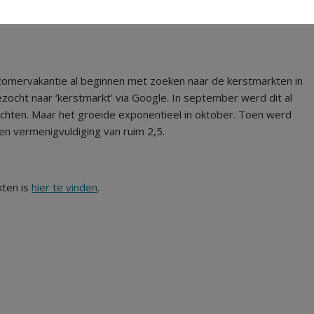
 zomervakantie al beginnen met zoeken naar de kerstmarkten in
ezocht naar ‘kerstmarkt’ via Google. In september werd dit al
chten. Maar het groeide exponentieel in oktober. Toen werd
en vermenigvuldiging van ruim 2,5.
kten is
hier te vinden
.