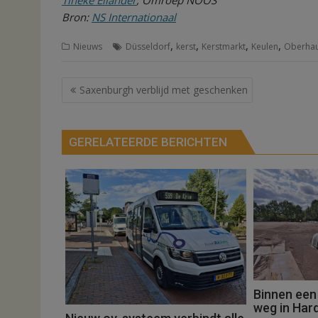
Bron:
NS Internationaal
,
,
,
,
Nieuws
Düsseldorf
kerst
Kerstmarkt
Keulen
Oberha
Bericht
Saxenburgh verblijd met geschenken
navigatie
GERELATEERDE BERICHTEN
Binnen een
weg in Har