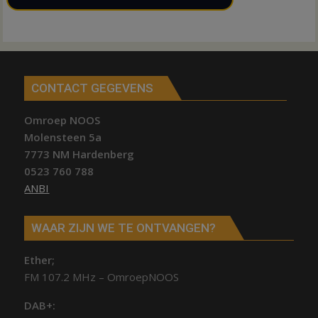
CONTACT GEGEVENS
Omroep NOOS
Molensteen 5a
7773 NM Hardenberg
0523 760 788
ANBI
WAAR ZIJN WE TE ONTVANGEN?
Ether;
FM 107.2 MHz – OmroepNOOS
DAB+: