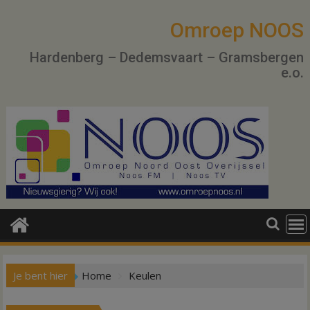
Ga
naar
Omroep NOOS
de
Hardenberg – Dedemsvaart – Gramsbergen
inhoud
e.o.
Je bent hier
Home
Keulen