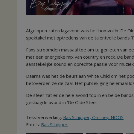
Afgelopen zaterdagavond was het bomvol in ‘De Olde
spektakel met optredens van de talentvolle bands T
Fans stroomden massaal toe om te genieten van een
met een energieke mix van country en rock. De band 
aanstekelijke sound en oprechte passie voor muziek
Daarna was het de beurt aan White Child om het podi
betoverden ze de zaal. Het publiek ging helemaal los 
De sfeer zat er de hele avond top in en beide band
geslaagde avond in ‘De Olde Stee’.
Tekstverwerking:
Bas Schipper, Omroep NOOS
Foto’s:
Bas Schipper