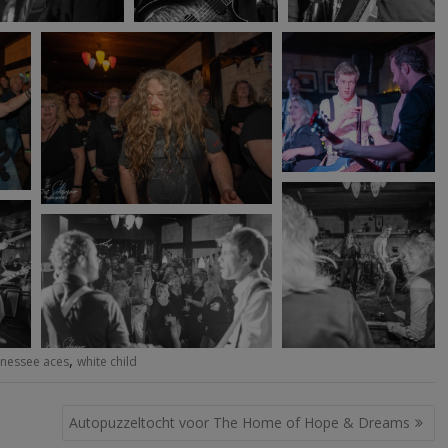
,
nnessee aces
white child
Autopuzzeltocht voor The Home of Hope & Dreams