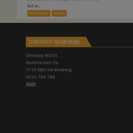
verbindt
tot in...
alle
FRONTPAGE
Nieuws
kernen
Hardenberg
CONTACT GEGEVENS
Omroep NOOS
Molensteen 5a
7773 NM Hardenberg
0523 760 788
ANBI