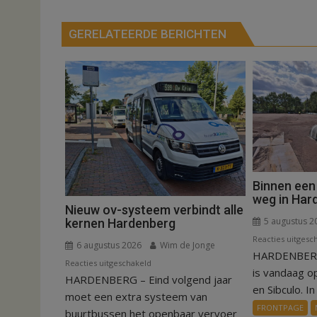
GERELATEERDE BERICHTEN
Binnen een
weg in Har
Nieuw ov-systeem verbindt alle
5 augustus 2
kernen Hardenberg
Reacties uitgesc
6 augustus 2026
Wim de Jonge
HARDENBERG
voor
Reacties uitgeschakeld
is vandaag o
HARDENBERG – Eind volgend jaar
Nieuw
en Sibculo. In 
ov-
moet een extra systeem van
FRONTPAGE
systeem
buurtbussen het openbaar vervoer