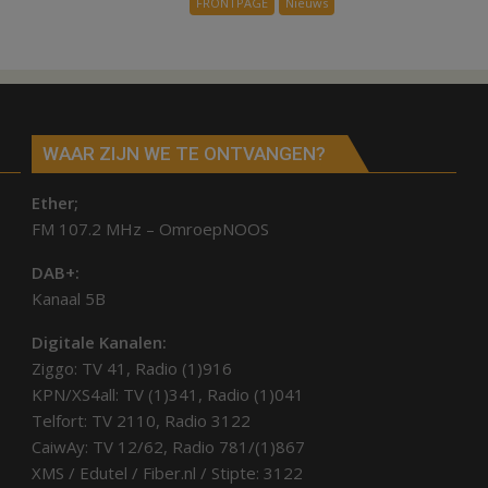
FRONTPAGE
Nieuws
Air
weg
in
Hardenberg
en
Sibculo
WAAR ZIJN WE TE ONTVANGEN?
Ether;
FM 107.2 MHz – OmroepNOOS
DAB+:
Kanaal 5B
Digitale Kanalen:
Ziggo: TV 41, Radio (1)916
KPN/XS4all: TV (1)341, Radio (1)041
Telfort: TV 2110, Radio 3122
CaiwAy: TV 12/62, Radio 781/(1)867
XMS / Edutel / Fiber.nl / Stipte: 3122