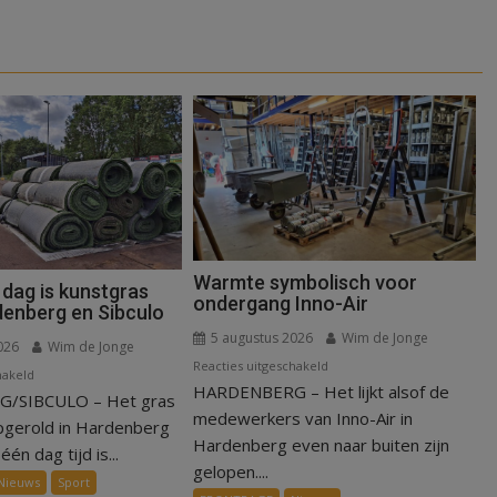
Warmte symbolisch voor
 dag is kunstgras
ondergang Inno-Air
denberg en Sibculo
5 augustus 2026
Wim de Jonge
026
Wim de Jonge
voor
Reacties uitgeschakeld
voor
hakeld
HARDENBERG – Het lijkt alsof de
Warmte
/SIBCULO – Het gras
Binnen
symbolisch
medewerkers van Inno-Air in
een
pgerold in Hardenberg
voor
Hardenberg even naar buiten zijn
dag
één dag tijd is...
ondergang
gelopen....
is
Nieuws
Sport
Inno-
kunstgras