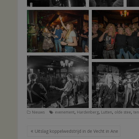
,
,
,
,
Nieuws
evenement
Hardenberg
Lutten
olde stee
te
Bericht
Uitslag koppelwedstrijd in de Vecht in Ane
navigatie