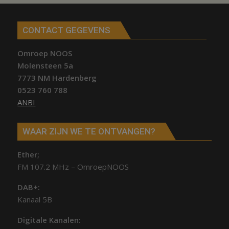
CONTACT GEGEVENS
Omroep NOOS
Molensteen 5a
7773 NM Hardenberg
0523 760 788
ANBI
WAAR ZIJN WE TE ONTVANGEN?
Ether;
FM 107.2 MHz – OmroepNOOS
DAB+:
Kanaal 5B
Digitale Kanalen: