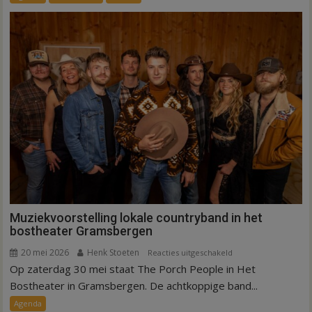
de
regio
deze
zomer
Muziekvoorstelling lokale countryband in het
bostheater Gramsbergen
20 mei 2026
Henk Stoeten
voor
Reacties uitgeschakeld
Op zaterdag 30 mei staat The Porch People in Het
Muziekvoorstelling
lokale
Bostheater in Gramsbergen. De achtkoppige band...
countryband
Agenda