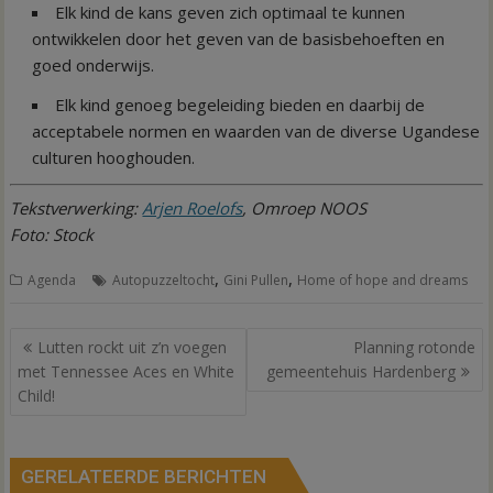
Elk kind de kans geven zich optimaal te kunnen
ontwikkelen door het geven van de basisbehoeften en
goed onderwijs.
Elk kind genoeg begeleiding bieden en daarbij de
acceptabele normen en waarden van de diverse Ugandese
culturen hooghouden.
Tekstverwerking:
Arjen Roelofs
, Omroep NOOS
Foto: Stock
,
,
Agenda
Autopuzzeltocht
Gini Pullen
Home of hope and dreams
Bericht
Lutten rockt uit z’n voegen
Planning rotonde
navigatie
met Tennessee Aces en White
gemeentehuis Hardenberg
Child!
GERELATEERDE BERICHTEN