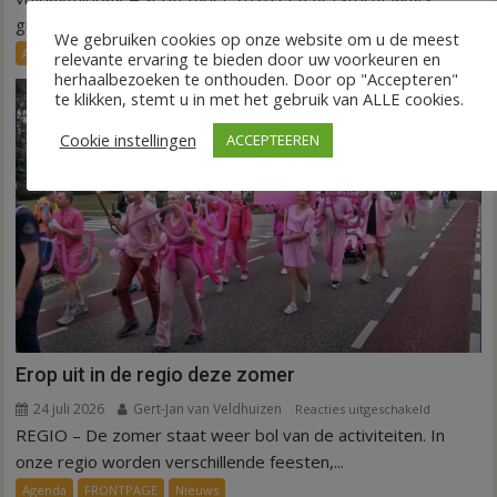
groene
groene initiatieven...
We gebruiken cookies op onze website om u de meest
initiatieven
Agenda
Nieuws
relevante ervaring te bieden door uw voorkeuren en
in
herhaalbezoeken te onthouden. Door op "Accepteren"
Hardenber
te klikken, stemt u in met het gebruik van ALLE cookies.
Cookie instellingen
ACCEPTEEREN
Erop uit in de regio deze zomer
24 juli 2026
Gert-Jan van Veldhuizen
voor
Reacties uitgeschakeld
REGIO – De zomer staat weer bol van de activiteiten. In
Erop
uit
onze regio worden verschillende feesten,...
in
Agenda
FRONTPAGE
Nieuws