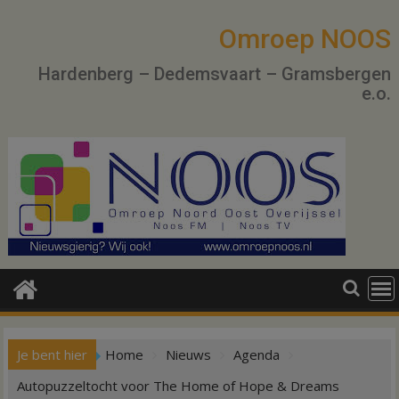
Ga
naar
Omroep NOOS
de
Hardenberg – Dedemsvaart – Gramsbergen
inhoud
e.o.
Je bent hier
Home
Nieuws
Agenda
Autopuzzeltocht voor The Home of Hope & Dreams