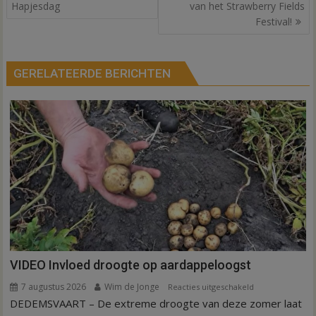
navigatie
Hapjesdag
van het Strawberry Fields
Festival!
GERELATEERDE BERICHTEN
VIDEO Invloed droogte op aardappeloogst
7 augustus 2026
Wim de Jonge
voor
Reacties uitgeschakeld
DEDEMSVAART – De extreme droogte van deze zomer laat
VIDEO