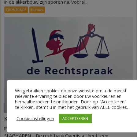
Invloed
in de akkerbouw zijn sporen na. Vooral...
droogte
FRONTPAGE
Nieuws
op
aardappeloogst
We gebruiken cookies op onze website om u de meest
relevante ervaring te bieden door uw voorkeuren en
herhaalbezoeken te onthouden. Door op "Accepteren"
te klikken, stemt u in met het gebruik van ALLE cookies.
Cookie instellingen
ACCEPTEEREN
Kantonrechter: 75.000 euro voor ex-werknemers
7 augustus 2026
Wim de Jonge
voor
Reacties uitgeschakeld
SLAGHAREN – De rechtbank Overijssel heeft een
Kantonrechter: