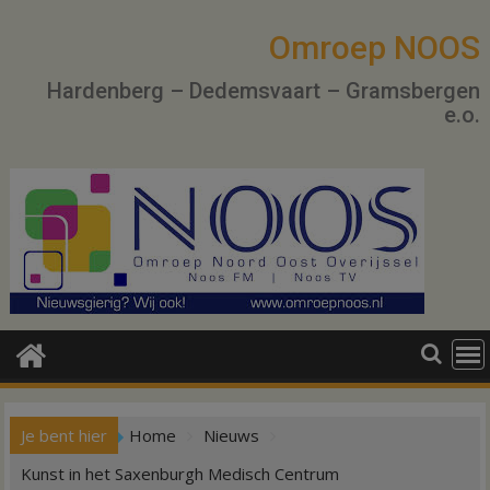
Ga
naar
Omroep NOOS
de
Hardenberg – Dedemsvaart – Gramsbergen
inhoud
e.o.
Je bent hier
Home
Nieuws
Kunst in het Saxenburgh Medisch Centrum