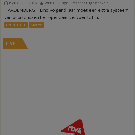
6 augustus 2026
Wim de Jonge
voor
Reacties uitgeschakeld
HARDENBERG – Eind volgend jaar moet een extra systeem
Nieuw
ov-
van buurtbussen het openbaar vervoer tot in...
systeem
FRONTPAGE
Nieuws
verbindt
alle
kernen
LIVE
Hardenberg