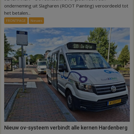
75.000
onderneming uit Slagharen (ROOT Painting) veroordeeld tot
euro
het betalen...
voor
FRONTPAGE
Nieuws
ex-
werknemers
Nieuw ov-systeem verbindt alle kernen Hardenberg