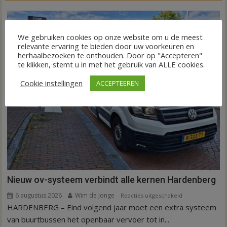
We gebruiken cookies op onze website om u de meest
relevante ervaring te bieden door uw voorkeuren en
herhaalbezoeken te onthouden. Door op "Accepteren"
te klikken, stemt u in met het gebruik van ALLE cookies.
Cookie instellingen
ACCEPTEEREN
Nieuw ov-systeem verbindt alle kernen Hardenberg
6 augustus 2026
Wim de Jonge
voor
Reacties uitgeschakeld
HARDENBERG – Eind volgend jaar moet een extra systeem
Nieuw
ov-
van buurtbussen het openbaar vervoer tot in...