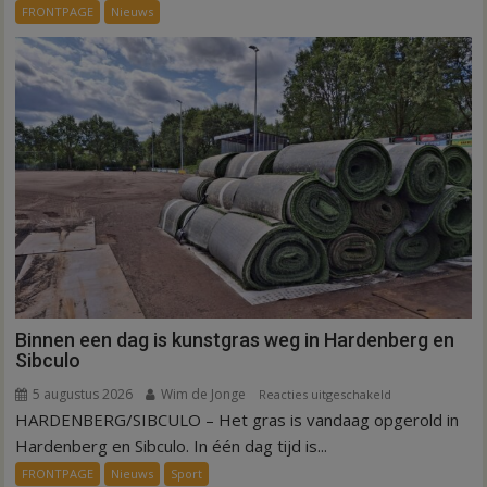
systeem
FRONTPAGE
Nieuws
verbindt
alle
kernen
Hardenberg
Binnen een dag is kunstgras weg in Hardenberg en
Sibculo
5 augustus 2026
Wim de Jonge
voor
Reacties uitgeschakeld
HARDENBERG/SIBCULO – Het gras is vandaag opgerold in
Binnen
een
Hardenberg en Sibculo. In één dag tijd is...
dag
FRONTPAGE
Nieuws
Sport