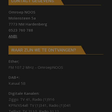
CONTACT GEGEVENS
Omroep NOOS
Molensteen 5a
7773 NM Hardenberg
0523 760 788
ANBI
WAAR ZIJN WE TE ONTVANGEN?
Ether;
FM 107.2 MHz – OmroepNOOS
DAB+:
Kanaal 5B
Digitale Kanalen:
Ziggo: TV 41, Radio (1)916
KPN/XS4all: TV (1)341, Radio (1)041
Telfort: TV 2110, Radio 3122