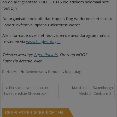
op de allergrootste FOUTE HITS die stiekem helemaal niet
fout zijn.
De organisatie beloofd dat Hapjes Dag wederom ‘het leukste
Foodtruckfestival tijdens Pinksteren’ wordt.
Alle informatie over het festival en de avondprogramma’s is
te vinden via
www.hapjes-dag.nl
Tekstverwerking:
Arjen Roelofs
, Omroep NOOS
Foto: via Arsanio Wiet
,
,
Nieuws
Dedemsvaart
Formule 1
hapjesdag
Bericht
Na succesvol debuut nu
Kunst in het Saxenburgh
navigatie
tweede editie Stoeterock
Medisch Centrum
GERELATEERDE BERICHTEN