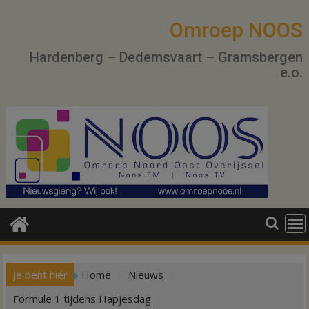
Ga
naar
Omroep NOOS
de
Hardenberg – Dedemsvaart – Gramsbergen
inhoud
e.o.
Je bent hier
Home
Nieuws
Formule 1 tijdens Hapjesdag