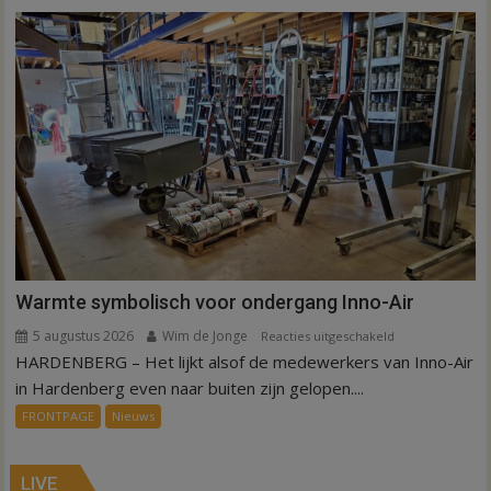
is
kunstgras
weg
in
Hardenberg
en
Sibculo
Warmte symbolisch voor ondergang Inno-Air
5 augustus 2026
Wim de Jonge
voor
Reacties uitgeschakeld
HARDENBERG – Het lijkt alsof de medewerkers van Inno-Air
Warmte
symbolisch
in Hardenberg even naar buiten zijn gelopen....
voor
FRONTPAGE
Nieuws
ondergang
Inno-
Air
LIVE