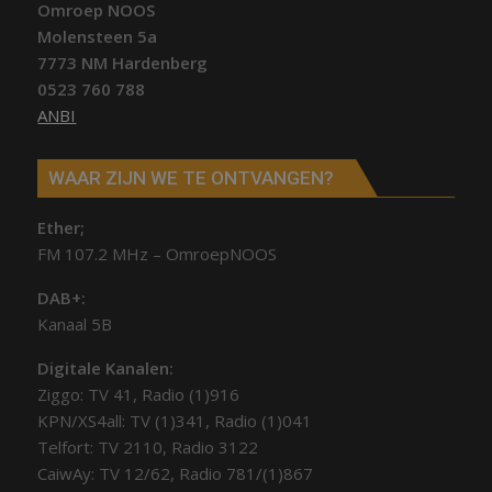
Omroep NOOS
Molensteen 5a
7773 NM Hardenberg
0523 760 788
ANBI
WAAR ZIJN WE TE ONTVANGEN?
Ether;
FM 107.2 MHz – OmroepNOOS
DAB+:
Kanaal 5B
Digitale Kanalen:
Ziggo: TV 41, Radio (1)916
KPN/XS4all: TV (1)341, Radio (1)041
Telfort: TV 2110, Radio 3122
CaiwAy: TV 12/62, Radio 781/(1)867