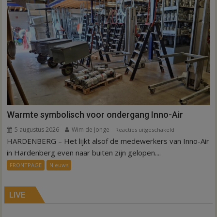
weg
in
Hardenberg
en
Sibculo
Warmte symbolisch voor ondergang Inno-Air
5 augustus 2026
Wim de Jonge
voor
Reacties uitgeschakeld
HARDENBERG – Het lijkt alsof de medewerkers van Inno-Air
Warmte
symbolisch
in Hardenberg even naar buiten zijn gelopen....
voor
FRONTPAGE
Nieuws
ondergang
Inno-
Air
LIVE