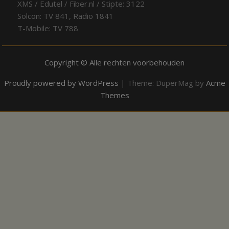
XMS / Edutel / Fiber.nl / Stipte: 3122
Solcon: TV 841, Radio 1841
T-Mobile: TV 788
Copyright © Alle rechten voorbehouden
Proudly powered by WordPress
|
Theme: DuperMag by
Acme
Themes