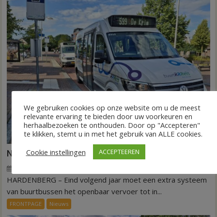
We gebruiken cookies op onze website om u de meest
relevante ervaring te bieden door uw voorkeuren en
herhaalbezoeken te onthouden. Door op "Accepteren"
te klikken, stemt u in met het gebruik van ALLE cookies.
Cookie instellingen
ACCEPTEEREN
Nieuw ov-systeem verbindt alle kernen Hardenberg
6 augustus 2026
Wim de Jonge
voor
Reacties uitgeschakeld
HARDENBERG – Eind volgend jaar moet een extra systeem
Nieuw
ov-
van buurtbussen het openbaar vervoer tot in...
systeem
FRONTPAGE
Nieuws
verbindt