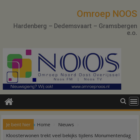
Ga
naar
Omroep NOOS
de
Hardenberg – Dedemsvaart – Gramsbergen
inhoud
e.o.
Je bent hier
Home
Nieuws
Kloosterwonen trekt veel bekijks tijdens Monumentendag