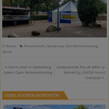
,
,
,
Nieuws
Kloosterwonen
Nieuwbouw
Open Monumentendag
Sibculo
Bericht
Veel te doen in Hardenberg
Gedeputeerde Roy de Witte op
navigatie
tijdens Open Monumentendag
bezoek bij LEADER Noord
Overijssel
GERELATEERDE BERICHTEN