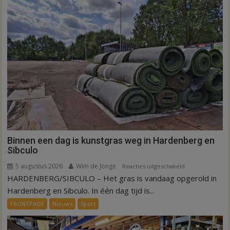
alle
kernen
Hardenberg
Binnen een dag is kunstgras weg in Hardenberg en
Sibculo
5 augustus 2026
Wim de Jonge
voor
Reacties uitgeschakeld
HARDENBERG/SIBCULO – Het gras is vandaag opgerold in
Binnen
een
Hardenberg en Sibculo. In één dag tijd is...
dag
FRONTPAGE
Nieuws
Sport
is
kunstgras