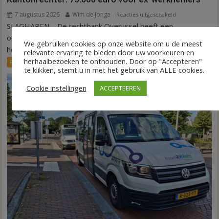
7 augustus 2026
Wim de Jonge
voor
Reacties uitgeschakeld
SLAGHAREN – De rechtbank Overijssel heeft een
Kantonrechter:
75.000
onderneming uit Slagharen (ROOT Painting) veroordeeld tot
We gebruiken cookies op onze website om u de meest
euro
het betalen...
relevante ervaring te bieden door uw voorkeuren en
voor
herhaalbezoeken te onthouden. Door op "Accepteren"
FRONTPAGE
Nieuws
ex-
te klikken, stemt u in met het gebruik van ALLE cookies.
werknemers
Cookie instellingen
ACCEPTEEREN