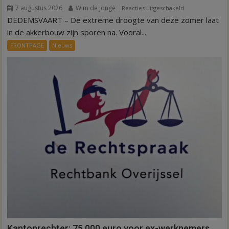
7 augustus 2026
Wim de Jonge
voor
Reacties uitgeschakeld
DEDEMSVAART – De extreme droogte van deze zomer laat
VIDEO
Invloed
in de akkerbouw zijn sporen na. Vooral...
droogte
FRONTPAGE
Nieuws
op
aardappeloogst
Kantonrechter: 75.000 euro voor ex-werknemers