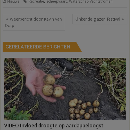
,
,
Nieuws
Recreatie
scheepvaart
Waterschap Vechtstromen
Bericht
Weerbericht door Kevin van
Klinkende glazen festival
navigatie
Dorp
GERELATEERDE BERICHTEN
VIDEO Invloed droogte op aardappeloogst