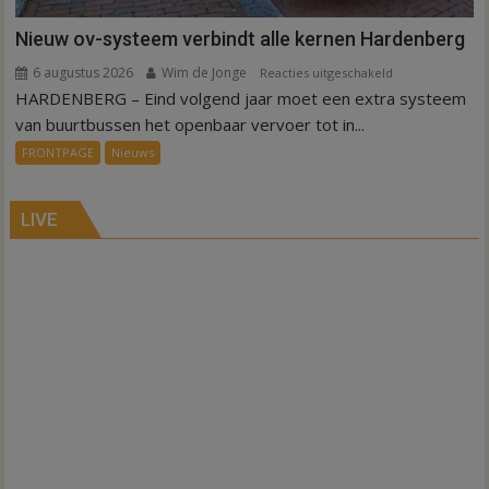
Nieuw ov-systeem verbindt alle kernen Hardenberg
6 augustus 2026
Wim de Jonge
voor
Reacties uitgeschakeld
HARDENBERG – Eind volgend jaar moet een extra systeem
Nieuw
ov-
van buurtbussen het openbaar vervoer tot in...
systeem
FRONTPAGE
Nieuws
verbindt
alle
kernen
LIVE
Hardenberg