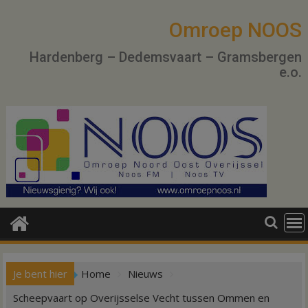
Ga
naar
Omroep NOOS
de
Hardenberg – Dedemsvaart – Gramsbergen
inhoud
e.o.
Je bent hier
Home
Nieuws
Scheepvaart op Overijsselse Vecht tussen Ommen en