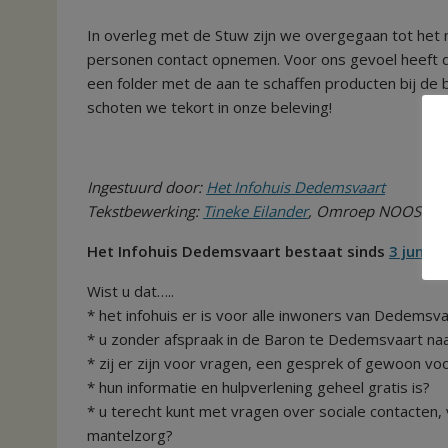
In overleg met de Stuw zijn we overgegaan tot he
personen contact opnemen. Voor ons gevoel heeft de
een folder met de aan te schaffen producten bij de
schoten we tekort in onze beleving!
Ingestuurd door:
Het Infohuis Dedemsvaart
Tekstbewerking:
Tineke Eilander
, Omroep NOOS
Het Infohuis Dedemsvaart bestaat sinds
3 juni 2
Wist u dat…..
* het infohuis er is voor alle inwoners van Dedems
* u zonder afspraak in de Baron te Dedemsvaart naa
* zij er zijn voor vragen, een gesprek of gewoon voo
* hun informatie en hulpverlening geheel gratis is?
* u terecht kunt met vragen over sociale contacten, vr
mantelzorg?