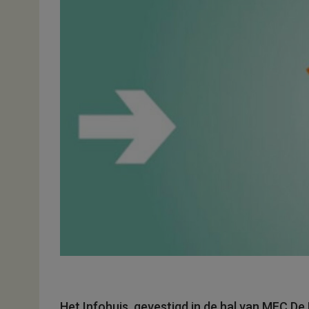
Het Infohuis, gevestigd in de hal van MFC De