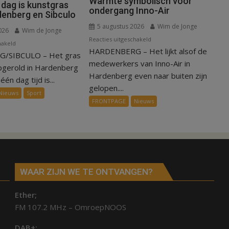
Warmte symbolisch voor
 dag is kunstgras
ondergang Inno-Air
denberg en Sibculo
5 augustus 2026
Wim de Jonge
026
Wim de Jonge
voor
Reacties uitgeschakeld
voor
hakeld
HARDENBERG – Het lijkt alsof de
Warmte
/SIBCULO – Het gras
Binnen
symbolisch
medewerkers van Inno-Air in
een
pgerold in Hardenberg
voor
Hardenberg even naar buiten zijn
dag
één dag tijd is...
ondergang
gelopen....
is
Nieuws
Sport
Inno-
kunstgras
FRONTPAGE
Nieuws
Air
weg
in
Hardenberg
en
Sibculo
WAAR ZIJN WE TE ONTVANGEN?
Ether;
FM 107.2 MHz – OmroepNOOS
DAB+: