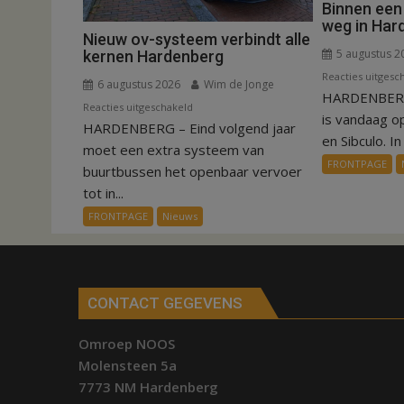
Binnen een
weg in Har
Nieuw ov-systeem verbindt alle
5 augustus 2
kernen Hardenberg
Reacties uitgesc
6 augustus 2026
Wim de Jonge
HARDENBERG
voor
Reacties uitgeschakeld
is vandaag o
HARDENBERG – Eind volgend jaar
Nieuw
en Sibculo. In 
ov-
moet een extra systeem van
FRONTPAGE
systeem
buurtbussen het openbaar vervoer
verbindt
tot in...
alle
FRONTPAGE
Nieuws
kernen
Hardenberg
CONTACT GEGEVENS
Omroep NOOS
Molensteen 5a
7773 NM Hardenberg