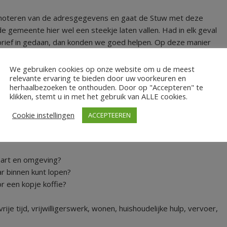
t noteren van de adresgegevens en gaat de Stuw met deze
 gemeente hier wel een steekje laten vallen. Had in elk geval
 brief in gedaan, dan konden we goed helpen. Op deze manier
We gebruiken cookies op onze website om u de meest
relevante ervaring te bieden door uw voorkeuren en
herhaalbezoeken te onthouden. Door op "Accepteren" te
klikken, stemt u in met het gebruik van ALLE cookies.
Cookie instellingen
ACCEPTEEREN
021
.
vaart en omgeving?
r binnen kunt lopen?
r een kopje koffie?
ije tijd, vrijwilligerswerk, wonen, huishoudelijke hulp, vervoer,