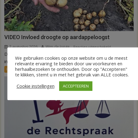
VIDEO Invloed droogte op aardappeloogst
7 augustus 2026
Wim de Jonge
voor
Reacties uitgeschakeld
DEDEMSVAART – De extreme droogte van deze zomer laat
VIDEO
We gebruiken cookies op onze website om u de meest
Invloed
in de akkerbouw zijn sporen na. Vooral...
relevante ervaring te bieden door uw voorkeuren en
droogte
herhaalbezoeken te onthouden. Door op "Accepteren"
FRONTPAGE
Nieuws
op
te klikken, stemt u in met het gebruik van ALLE cookies.
aardappeloogst
Cookie instellingen
ACCEPTEEREN