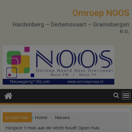
Ga
naar
Omroep NOOS
de
Hardenberg – Dedemsvaart – Gramsbergen
inhoud
e.o.
Je bent hier
Home
Nieuws
Hospice ’t Huis aan de Vecht houdt Open Huis