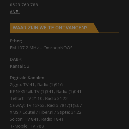
0523 760 788
ANBI
WAAR ZIJN WE TE ONTVANGEN?
Ether;
FM 107.2 MHz – OmroepNOOS
DAB+:
Kanaal 5B
Digitale Kanalen:
Ziggo: TV 41, Radio (1)916
KPN/XS4all: TV (1)341, Radio (1)041
Telfort: TV 2110, Radio 3122
CaiwAy: TV 12/62, Radio 781/(1)867
XMS / Edutel / Fiber.nl / Stipte: 3122
Solcon: TV 841, Radio 1841
T-Mobile: TV 788