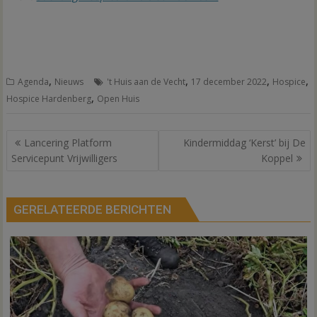
,
,
,
,
Agenda
Nieuws
't Huis aan de Vecht
17 december 2022
Hospice
,
Hospice Hardenberg
Open Huis
Bericht
Lancering Platform
Kindermiddag ‘Kerst’ bij De
navigatie
Servicepunt Vrijwilligers
Koppel
GERELATEERDE BERICHTEN