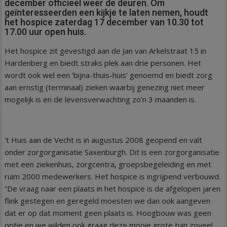
december officieel weer de deuren. Om
geïnteresseerden een kijkje te laten nemen, houdt
het hospice zaterdag 17 december van 10.30 tot
17.00 uur open huis.
Het hospice zit gevestigd aan de Jan van Arkelstraat 15 in
Hardenberg en biedt straks plek aan drie personen. Het
wordt ook wel een ‘bijna-thuis-huis’ genoemd en biedt zorg
aan ernstig (terminaal) zieken waarbij genezing niet meer
mogelijk is en de levensverwachting zo’n 3 maanden is.
’t Huis aan de Vecht is in augustus 2008 geopend en valt
onder zorgorganisatie Saxenburgh. Dit is een zorgorganisatie
met een ziekenhuis, zorgcentra, groepsbegeleiding en met
ruim 2000 medewerkers. Het hospice is ingrijpend verbouwd.
“De vraag naar een plaats in het hospice is de afgelopen jaren
flink gestegen en geregeld moesten we dan ook aangeven
dat er op dat moment geen plaats is. Hoogbouw was geen
optie en we wilden ook graag deze mooie grote tuin zoveel