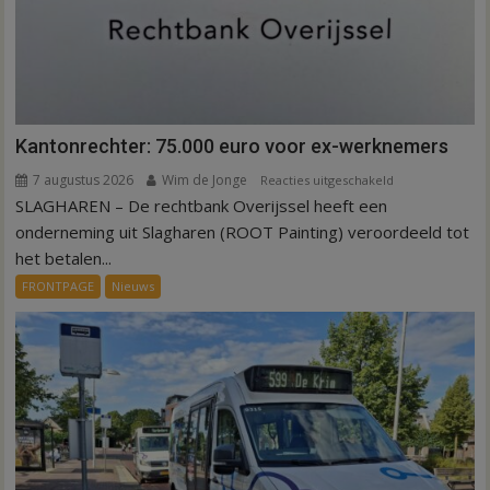
Kantonrechter: 75.000 euro voor ex-werknemers
7 augustus 2026
Wim de Jonge
voor
Reacties uitgeschakeld
SLAGHAREN – De rechtbank Overijssel heeft een
Kantonrechter:
75.000
onderneming uit Slagharen (ROOT Painting) veroordeeld tot
euro
het betalen...
voor
FRONTPAGE
Nieuws
ex-
werknemers