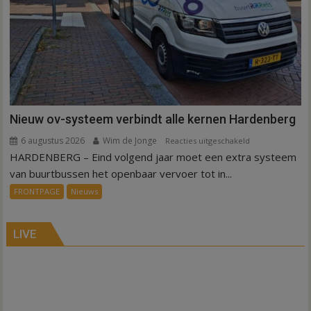
Nieuw ov-systeem verbindt alle kernen Hardenberg
6 augustus 2026
Wim de Jonge
voor
Reacties uitgeschakeld
HARDENBERG – Eind volgend jaar moet een extra systeem
Nieuw
ov-
van buurtbussen het openbaar vervoer tot in...
systeem
FRONTPAGE
Nieuws
verbindt
alle
kernen
LIVE
Hardenberg