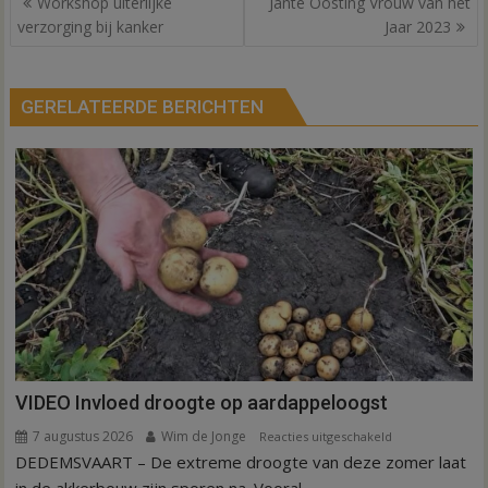
Workshop uiterlijke
Jante Oosting Vrouw van het
navigatie
verzorging bij kanker
Jaar 2023
GERELATEERDE BERICHTEN
VIDEO Invloed droogte op aardappeloogst
7 augustus 2026
Wim de Jonge
voor
Reacties uitgeschakeld
DEDEMSVAART – De extreme droogte van deze zomer laat
VIDEO
Invloed