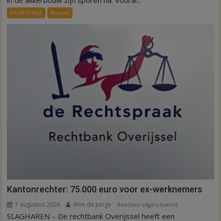
in de akkerbouw zijn sporen na. Vooral...
droogte
FRONTPAGE
Nieuws
op
aardappeloogst
Kantonrechter: 75.000 euro voor ex-werknemers
7 augustus 2026
Wim de Jonge
voor
Reacties uitgeschakeld
SLAGHAREN – De rechtbank Overijssel heeft een
Kantonrechter: