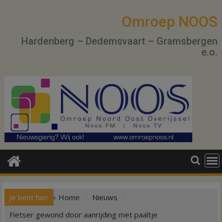
Ga
naar
Omroep NOOS
de
Hardenberg – Dedemsvaart – Gramsbergen
inhoud
e.o.
Je bent hier
Home
Nieuws
Fietser gewond door aanrijding met paaltje