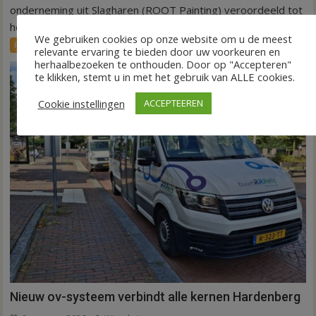
75.000
onderneming uit Slagharen (ROOT Painting) veroordeeld tot
euro
het betalen...
We gebruiken cookies op onze website om u de meest
voor
FRONTPAGE
Nieuws
relevante ervaring te bieden door uw voorkeuren en
ex-
herhaalbezoeken te onthouden. Door op "Accepteren"
werknemers
te klikken, stemt u in met het gebruik van ALLE cookies.
Cookie instellingen
ACCEPTEEREN
Nieuw ov-systeem verbindt alle kernen Hardenberg