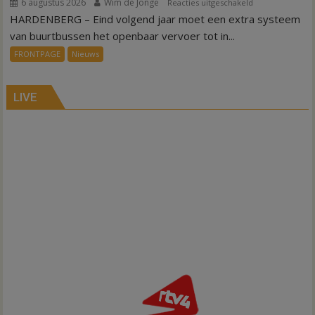
6 augustus 2026
Wim de Jonge
voor
Reacties uitgeschakeld
HARDENBERG – Eind volgend jaar moet een extra systeem
Nieuw
ov-
van buurtbussen het openbaar vervoer tot in...
systeem
FRONTPAGE
Nieuws
verbindt
alle
kernen
LIVE
Hardenberg