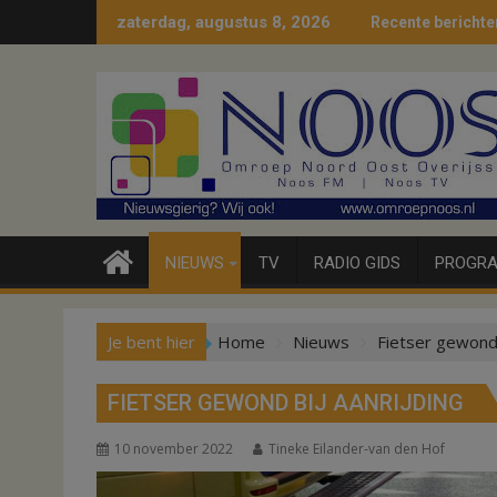
Ga
zaterdag, augustus 8, 2026
Recente berichte
naar
de
inhoud
NIEUWS
TV
RADIO GIDS
PROGRA
Je bent hier
Home
Nieuws
Fietser gewond 
FIETSER GEWOND BIJ AANRIJDING
10 november 2022
Tineke Eilander-van den Hof