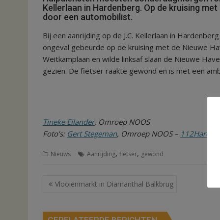
Kellerlaan in Hardenberg. Op de kruising met
door een automobilist.
Bij een aanrijding op de J.C. Kellerlaan in Hardenb
ongeval gebeurde op de kruising met de Nieuwe H
Weitkamplaan en wilde linksaf slaan de Nieuwe Have
gezien. De fietser raakte gewond en is met een amb
Tineke Eilander
, Omroep NOOS
Foto’s:
Gert Stegeman
, Omroep NOOS –
112Harden
,
,
Nieuws
Aanrijding
fietser
gewond
Bericht
Vlooienmarkt in Diamanthal Balkbrug
navigatie
GERELATEERDE BERICHTEN