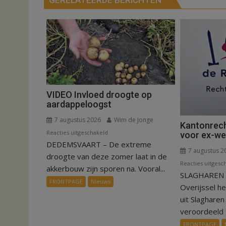
VIDEO Invloed droogte op
aardappeloogst
7 augustus 2026
Wim de Jonge
Kantonrech
voor
Reacties uitgeschakeld
voor ex-w
DEDEMSVAART – De extreme
VIDEO
7 augustus 2
Invloed
droogte van deze zomer laat in de
Reacties uitgesc
droogte
akkerbouw zijn sporen na. Vooral...
SLAGHAREN –
op
FRONTPAGE
Nieuws
Overijssel h
aardappeloogst
uit Slaghare
veroordeeld t
FRONTPAGE