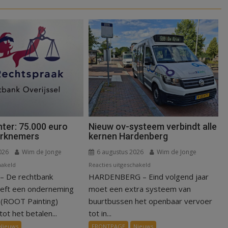
ter: 75.000 euro
Nieuw ov-systeem verbindt alle
erknemers
kernen Hardenberg
026
Wim de Jonge
6 augustus 2026
Wim de Jonge
voor
voor
hakeld
Reacties uitgeschakeld
 De rechtbank
Kantonrechter:
HARDENBERG – Eind volgend jaar
Nieuw
75.000
ov-
eeft een onderneming
moet een extra systeem van
euro
systeem
n (ROOT Painting)
buurtbussen het openbaar vervoer
voor
verbindt
ot het betalen...
tot in...
ex-
alle
Nieuws
FRONTPAGE
Nieuws