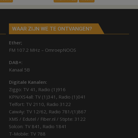
werknemers
kernen
Hardenberg
WAAR ZIJN WE TE ONTVANGEN?
Ether;
FM 107.2 MHz – OmroepNOOS
DAB+:
Kanaal 5B
Digitale Kanalen:
Ziggo: TV 41, Radio (1)916
KPN/XS4all: TV (1)341, Radio (1)041
Telfort: TV 2110, Radio 3122
CaiwAy: TV 12/62, Radio 781/(1)867
XMS / Edutel / Fiber.nl / Stipte: 3122
Solcon: TV 841, Radio 1841
T-Mobile: TV 788