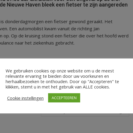
 de Nieuwe Haven bleek een fietser te zijn aangereden
erg is donderdagmorgen een fietser gewond geraakt. Het
aven.
Een automobilist kwam vanuit de richting Jan
n op. Op de kruising stond een fietser die over het hoofd werd
ulance naar het ziekenhuis gebracht.
We gebruiken cookies op onze website om u de meest
relevante ervaring te bieden door uw voorkeuren en
berg
herhaalbezoeken te onthouden. Door op "Accepteren" te
klikken, stemt u in met het gebruik van ALLE cookies.
Cookie instellingen
ACCEPTEEREN
AOW-leeftijd met drie maanden omhoog