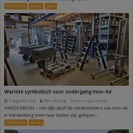
dag
FRONTPAGE
Nieuws
Sport
is
kunstgras
weg
in
Hardenberg
en
Sibculo
Warmte symbolisch voor ondergang Inno-Air
5 augustus 2026
Wim de Jonge
voor
Reacties uitgeschakeld
HARDENBERG – Het lijkt alsof de medewerkers van Inno-Air
Warmte
symbolisch
in Hardenberg even naar buiten zijn gelopen....
voor
FRONTPAGE
Nieuws
ondergang