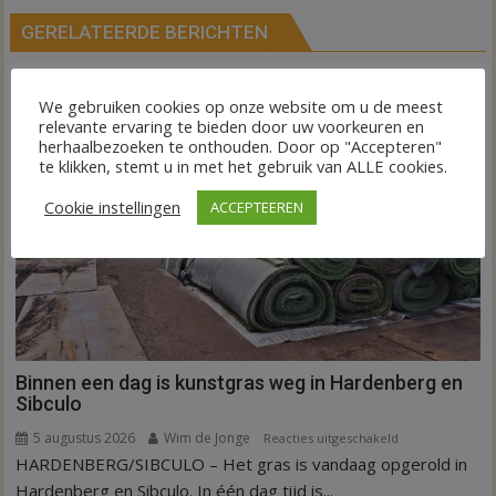
GERELATEERDE BERICHTEN
We gebruiken cookies op onze website om u de meest
relevante ervaring te bieden door uw voorkeuren en
herhaalbezoeken te onthouden. Door op "Accepteren"
te klikken, stemt u in met het gebruik van ALLE cookies.
Cookie instellingen
ACCEPTEEREN
Binnen een dag is kunstgras weg in Hardenberg en
Sibculo
5 augustus 2026
Wim de Jonge
voor
Reacties uitgeschakeld
HARDENBERG/SIBCULO – Het gras is vandaag opgerold in
Binnen
een
Hardenberg en Sibculo. In één dag tijd is...