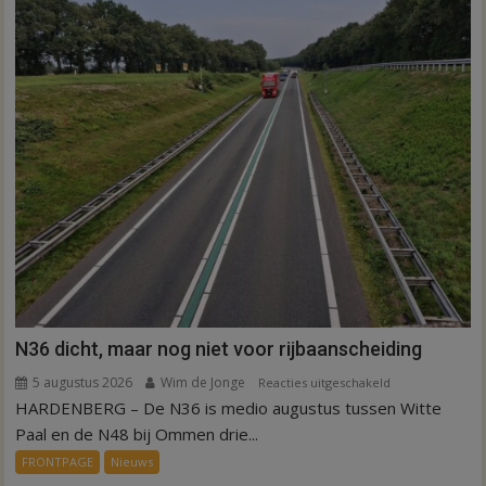
Inno-
Air
N36 dicht, maar nog niet voor rijbaanscheiding
5 augustus 2026
Wim de Jonge
voor
Reacties uitgeschakeld
HARDENBERG – De N36 is medio augustus tussen Witte
N36
dicht,
Paal en de N48 bij Ommen drie...
maar
FRONTPAGE
Nieuws
nog