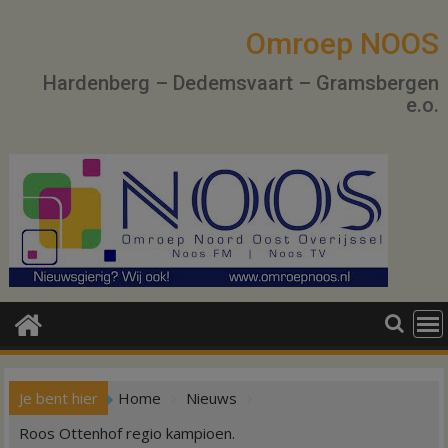
Ga
naar
Omroep NOOS
de
Hardenberg – Dedemsvaart – Gramsbergen
inhoud
e.o.
Je bent hier
Home
Nieuws
Roos Ottenhof regio kampioen.