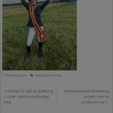
,
Nieuws
Sport
Ponyclub Avereest
Bericht
Buslijn 31 rijdt via Balkbrug
Gemeenteraad Hardenberg
navigatie
– Linde raakt busverbinding
spreekt over de
kwijt
streekomroep