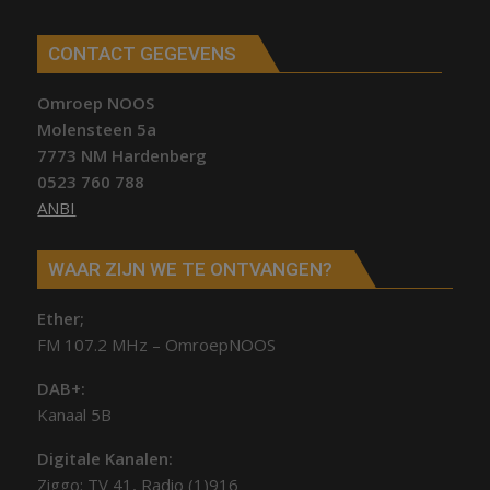
CONTACT GEGEVENS
Omroep NOOS
Molensteen 5a
7773 NM Hardenberg
0523 760 788
ANBI
WAAR ZIJN WE TE ONTVANGEN?
Ether;
FM 107.2 MHz – OmroepNOOS
DAB+:
Kanaal 5B
Digitale Kanalen:
Ziggo: TV 41, Radio (1)916