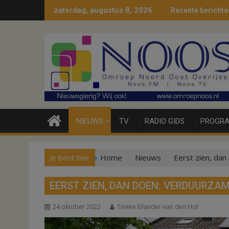
Ga
zaterdag, augustus 8, 2026
Recente berichte
naar
de
inhoud
NIEUWS
TV
RADIO GIDS
PROGRA
Je bent hier
Home
Nieuws
Eerst zien, da
EERST ZIEN, DAN DOEN: VERDUURZA
24 oktober 2022
Tineke Eilander-van den Hof