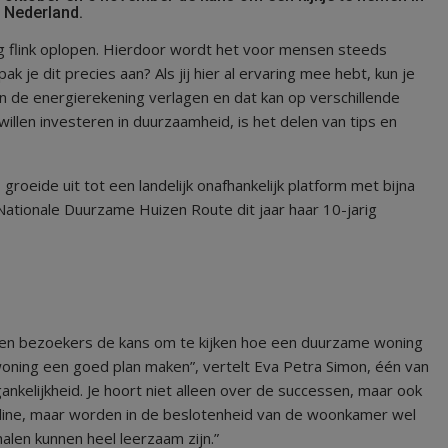
 Nederland.
g flink oplopen. Hierdoor wordt het voor mensen steeds
je dit precies aan? Als jij hier al ervaring mee hebt, kun je
n de energierekening verlagen en dat kan op verschillende
en investeren in duurzaamheid, is het delen van tips en
 groeide uit tot een landelijk onafhankelijk platform met bijna
Nationale Duurzame Huizen Route dit jaar haar 10-jarig
en bezoekers de kans om te kijken hoe een duurzame woning
 woning een goed plan maken”, vertelt Eva Petra Simon, één van
ankelijkheid. Je hoort niet alleen over de successen, maar ook
online, maar worden in de beslotenheid van de woonkamer wel
len kunnen heel leerzaam zijn.”