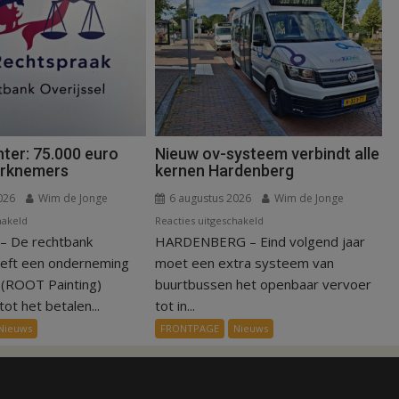
ter: 75.000 euro
Nieuw ov-systeem verbindt alle
erknemers
kernen Hardenberg
026
Wim de Jonge
6 augustus 2026
Wim de Jonge
voor
voor
hakeld
Reacties uitgeschakeld
 De rechtbank
Kantonrechter:
HARDENBERG – Eind volgend jaar
Nieuw
75.000
ov-
eeft een onderneming
moet een extra systeem van
euro
systeem
n (ROOT Painting)
buurtbussen het openbaar vervoer
voor
verbindt
ot het betalen...
tot in...
ex-
alle
Nieuws
FRONTPAGE
Nieuws
werknemers
kernen
Hardenberg