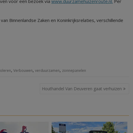
jven voor een bezoek via
www.duurzamehuizenroute.nl.
Per
 van Binnenlandse Zaken en Koninkrijksrelaties, verschillende
,
,
,
soleren
Verbouwen
verduurzamen
zonnepanelen
Houthandel Van Deuveren gaat verhuizen