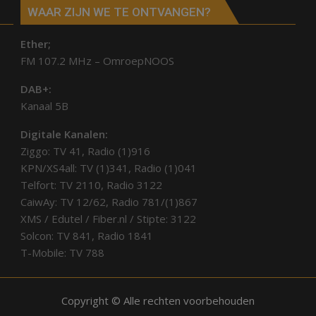
WAAR ZIJN WE TE ONTVANGEN?
Ether;
FM 107.2 MHz – OmroepNOOS
DAB+:
Kanaal 5B
Digitale Kanalen:
Ziggo: TV 41, Radio (1)916
KPN/XS4all: TV (1)341, Radio (1)041
Telfort: TV 2110, Radio 3122
CaiwAy: TV 12/62, Radio 781/(1)867
XMS / Edutel / Fiber.nl / Stipte: 3122
Solcon: TV 841, Radio 1841
T-Mobile: TV 788
Copyright © Alle rechten voorbehouden