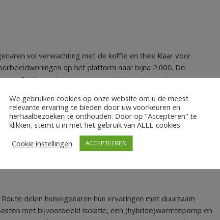
genaren vol verwachting met de koffie en thee klaar voor
oorbeeldwoningen op het platform naar bijna 2.000. De
 om rondleidingen te geven, vragen te beantwoorden en
nthousiast: “De huiseigenaar wist ontzettend veel te vertellen
We gebruiken cookies op onze website om u de meest
e tips!”
relevante ervaring te bieden door uw voorkeuren en
herhaalbezoeken te onthouden. Door op "Accepteren" te
holpen met verschillende ideeën en tips voor hun eigen
klikken, stemt u in met het gebruik van ALLE cookies.
 pelletkachels, leemstuc en het integraal aanpakken van
Cookie instellingen
ACCEPTEEREN
armtepomp, isoleren en ventilatie. Daarentegen zijn
n.
 Route delen huiseigenaren hun ervaringen met duurzaam
pasten met bijvoorbeeld isolatie, een (hybride)warmtepomp en