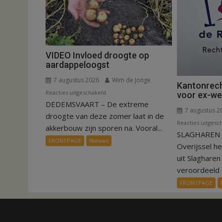
VIDEO Invloed droogte op
aardappeloogst
7 augustus 2026
Wim de Jonge
Kantonrech
voor
Reacties uitgeschakeld
voor ex-w
DEDEMSVAART – De extreme
VIDEO
7 augustus 2
Invloed
droogte van deze zomer laat in de
Reacties uitgesc
droogte
akkerbouw zijn sporen na. Vooral...
SLAGHAREN –
op
FRONTPAGE
Nieuws
Overijssel h
aardappeloogst
uit Slaghare
veroordeeld t
FRONTPAGE