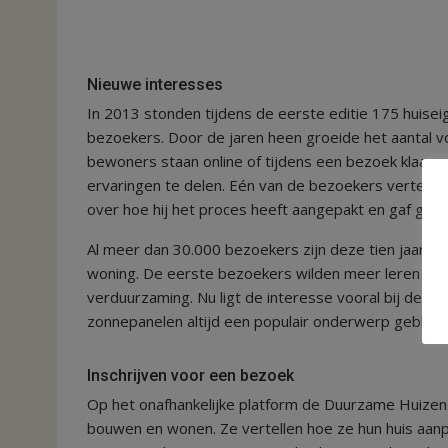
Nieuwe interesses
In 2013 stonden tijdens de eerste editie 175 huisei
bezoekers. Door de jaren heen groeide het aantal v
bewoners staan online of tijdens een bezoek klaar
ervaringen te delen. Eén van de bezoekers vertelt e
over hoe hij het proces heeft aangepakt en gaf goed
Al meer dan 30.000 bezoekers zijn deze tien jaar ge
woning. De eerste bezoekers wilden meer leren over
verduurzaming. Nu ligt de interesse vooral bij de w
zonnepanelen altijd een populair onderwerp gebleve
Inschrijven voor een bezoek
Op het onafhankelijke platform de Duurzame Huizen
bouwen en wonen. Ze vertellen hoe ze hun huis aan