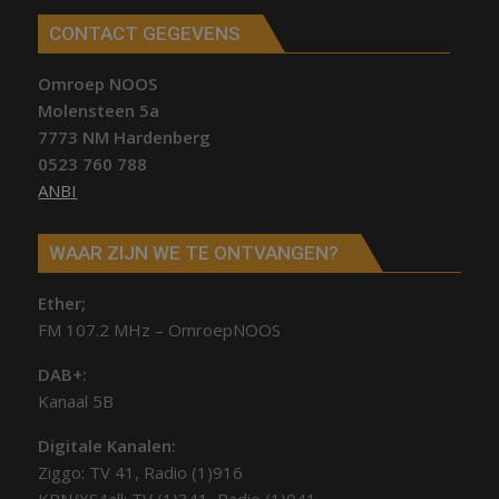
CONTACT GEGEVENS
Omroep NOOS
Molensteen 5a
7773 NM Hardenberg
0523 760 788
ANBI
WAAR ZIJN WE TE ONTVANGEN?
Ether;
FM 107.2 MHz – OmroepNOOS
DAB+:
Kanaal 5B
Digitale Kanalen:
Ziggo: TV 41, Radio (1)916