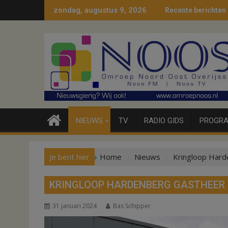
Ga
zondag, augustus 9, 2026
Recente berichten
naar
de
inhoud
NIEUWS
TV
RADIO GIDS
PROGRA
Je bent hier
Home
Nieuws
Kringloop Hard
KRINGLOOP HARDENBERG GASTHEER 
31 januari 2024
Bas Schipper