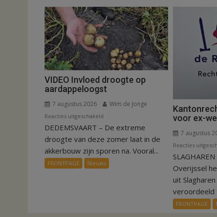
VIDEO Invloed droogte op
aardappeloogst
7 augustus 2026
Wim de Jonge
Kantonrech
voor
Reacties uitgeschakeld
voor ex-w
DEDEMSVAART – De extreme
VIDEO
7 augustus 2
Invloed
droogte van deze zomer laat in de
Reacties uitgesc
droogte
akkerbouw zijn sporen na. Vooral...
SLAGHAREN –
op
FRONTPAGE
Nieuws
Overijssel h
aardappeloogst
uit Slaghare
veroordeeld t
FRONTPAGE