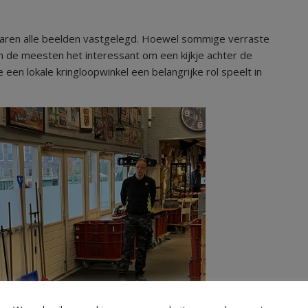
waren alle beelden vastgelegd. Hoewel sommige verraste
 de meesten het interessant om een kijkje achter de
 een lokale kringloopwinkel een belangrijke rol speelt in