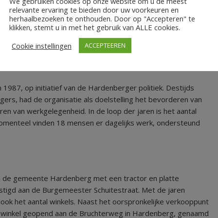
We gebruiken cookies op onze website om u de meest
relevante ervaring te bieden door uw voorkeuren en
herhaalbezoeken te onthouden. Door op "Accepteren" te
klikken, stemt u in met het gebruik van ALLE cookies.
Cookie instellingen
ACCEPTEEREN
987, op initiatief van de Hardenberger politiek. Destijds
gers, had de organisatie als doelstelling het bevorderen van
en van werkgelegenheid. In de loop der jaren is het aantal
omenteel vinden 18 mensen er dagelijks werk, ondersteund
 in de gemeente Hardenberg met een tractor en platte
igd aan de Burgemeester Schuitestraat. Met de jaren
 ook het aantal winkels. Naast het oorspronkelijke verkooppunt
a winkel geopend aan de Bruchterweg in Hardenberg, genaamd