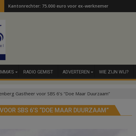
Kantonrechter: 75.000 euro voor ex-werknemers
MMA’S
RADIO GEMIST
ADVERTEREN
WIE ZIJN WIJ?
enberg Gastheer voor SBS 6’s “Doe Maar Duurzaam”
VOOR SBS 6’S “DOE MAAR DUURZAAM”