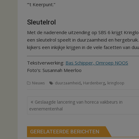
“’t Keerpunt.”
Sleutelrol
Met de naderende uitzending op SBS 6 krijgt Kring
een sleutelrol speelt in duurzaamheid en hergebruik
kijkers een inkijkje krijgen in de vele facetten van
Tekstverwerking:
Bas Schipper, Omroep NOOS
Foto’s: Susannah Meerloo
,
,
Nieuws
duurzaamheid
Hardenberg
kringloop
Bericht
Geslaagde lancering van horeca vakbeurs in
navigatie
evenementenhal
GERELATEERDE BERICHTEN