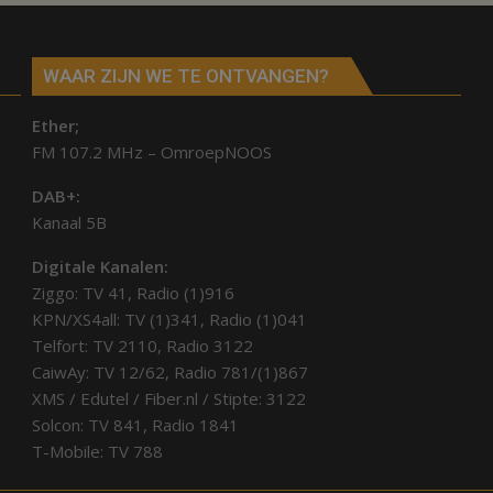
Hardenberg
WAAR ZIJN WE TE ONTVANGEN?
Ether;
FM 107.2 MHz – OmroepNOOS
DAB+:
Kanaal 5B
Digitale Kanalen:
Ziggo: TV 41, Radio (1)916
KPN/XS4all: TV (1)341, Radio (1)041
Telfort: TV 2110, Radio 3122
CaiwAy: TV 12/62, Radio 781/(1)867
XMS / Edutel / Fiber.nl / Stipte: 3122
Solcon: TV 841, Radio 1841
T-Mobile: TV 788