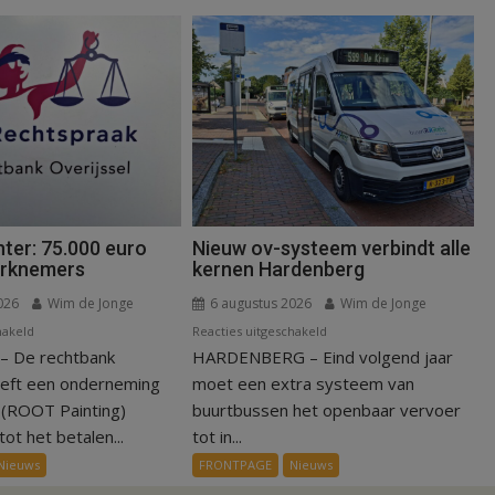
ter: 75.000 euro
Nieuw ov-systeem verbindt alle
erknemers
kernen Hardenberg
026
Wim de Jonge
6 augustus 2026
Wim de Jonge
voor
voor
hakeld
Reacties uitgeschakeld
 De rechtbank
Kantonrechter:
HARDENBERG – Eind volgend jaar
Nieuw
75.000
ov-
eeft een onderneming
moet een extra systeem van
euro
systeem
n (ROOT Painting)
buurtbussen het openbaar vervoer
voor
verbindt
ot het betalen...
tot in...
ex-
alle
Nieuws
FRONTPAGE
Nieuws
werknemers
kernen