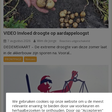
VIDEO Invloed droogte op aardappeloogst
7 augustus 2026
Wim de Jonge
voor
Reacties uitgeschakeld
DEDEMSVAART – De extreme droogte van deze zomer laat
VIDEO
Invloed
in de akkerbouw zijn sporen na. Vooral...
droogte
FRONTPAGE
Nieuws
op
aardappeloogst
We gebruiken cookies op onze website om u de meest
relevante ervaring te bieden door uw voorkeuren en
herhaalbezoeken te onthouden. Door op "Accepteren"