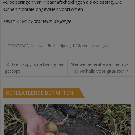
versoberingen van rijbaanafscheidingen als oplossing. Die
kunnen frontale ongevallen voorkomen.
Tekst: RTV4 / Foto: Wim de Jonge
,
,
,
FRONTPAGE
Nieuws
Aanrijding
N36
verkeersongeval
Bericht
Bee Happy is na twintig jaar
Nieuwe generatie aan het roer
navigatie
gestopt
bij walhalla voor gitaristen
GERELATEERDE BERICHTEN