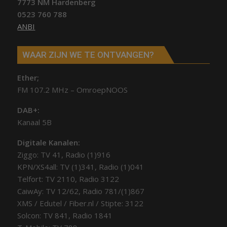
7773 NM Hardenberg
0523 760 788
ANBI
WAAR ZIJN WE TE ONTVANGEN?
Ether;
FM 107.2 MHz – OmroepNOOS
DAB+:
Kanaal 5B
Digitale Kanalen:
Ziggo: TV 41, Radio (1)916
KPN/XS4all: TV (1)341, Radio (1)041
Telfort: TV 2110, Radio 3122
CaiwAy: TV 12/62, Radio 781/(1)867
XMS / Edutel / Fiber.nl / Stipte: 3122
Solcon: TV 841, Radio 1841