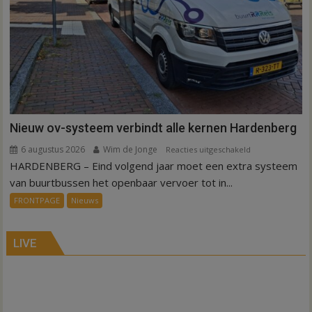
Nieuw ov-systeem verbindt alle kernen Hardenberg
6 augustus 2026
Wim de Jonge
voor
Reacties uitgeschakeld
HARDENBERG – Eind volgend jaar moet een extra systeem
Nieuw
ov-
van buurtbussen het openbaar vervoer tot in...
systeem
FRONTPAGE
Nieuws
verbindt
alle
kernen
LIVE
Hardenberg