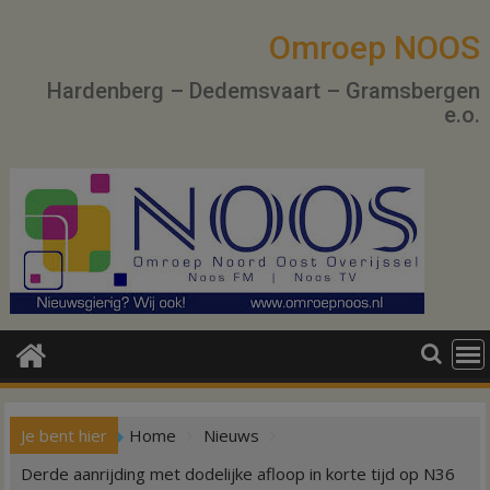
Ga
naar
Omroep NOOS
de
Hardenberg – Dedemsvaart – Gramsbergen
inhoud
e.o.
Je bent hier
Home
Nieuws
Derde aanrijding met dodelijke afloop in korte tijd op N36