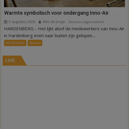
Warmte symbolisch voor ondergang Inno-Air
5 augustus 2026
Wim de Jonge
voor
Reacties uitgeschakeld
HARDENBERG – Het lijkt alsof de medewerkers van Inno-Air
Warmte
symbolisch
in Hardenberg even naar buiten zijn gelopen....
voor
FRONTPAGE
Nieuws
ondergang
Inno-
Air
LIVE