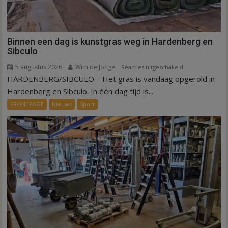
Binnen een dag is kunstgras weg in Hardenberg en
Sibculo
5 augustus 2026
Wim de Jonge
voor
Reacties uitgeschakeld
HARDENBERG/SIBCULO – Het gras is vandaag opgerold in
Binnen
een
Hardenberg en Sibculo. In één dag tijd is...
dag
FRONTPAGE
Nieuws
Sport
is
kunstgras
weg
in
Hardenberg
en
Sibculo