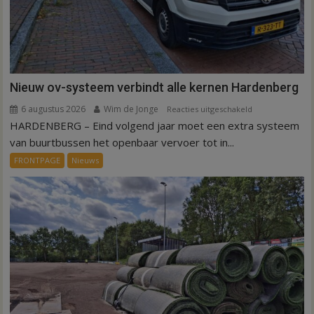
Nieuw ov-systeem verbindt alle kernen Hardenberg
6 augustus 2026
Wim de Jonge
voor
Reacties uitgeschakeld
HARDENBERG – Eind volgend jaar moet een extra systeem
Nieuw
ov-
van buurtbussen het openbaar vervoer tot in...
systeem
FRONTPAGE
Nieuws
verbindt
alle
kernen
Hardenberg