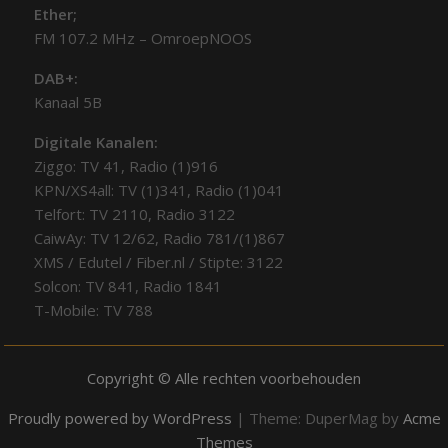
Ether;
FM 107.2 MHz – OmroepNOOS
DAB+:
Kanaal 5B
Digitale Kanalen:
Ziggo: TV 41, Radio (1)916
KPN/XS4all: TV (1)341, Radio (1)041
Telfort: TV 2110, Radio 3122
CaiwAy: TV 12/62, Radio 781/(1)867
XMS / Edutel / Fiber.nl / Stipte: 3122
Solcon: TV 841, Radio 1841
T-Mobile: TV 788
Copyright © Alle rechten voorbehouden
Proudly powered by WordPress
|
Theme: DuperMag by
Acme
Themes