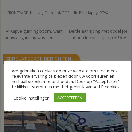
,
,
,
FRONTPAGE
Nieuws
OmroepNOOS
Bee Happy
RTV4
Bericht
Kapvergunning boom, want
Derde aanrijding met dodelijke
navigatie
bouwvergunning was eerst
afloop in korte tijd op N36
GERELATEERDE BERICHTEN
We gebruiken cookies op onze website om u de meest
relevante ervaring te bieden door uw voorkeuren en
herhaalbezoeken te onthouden. Door op "Accepteren"
te klikken, stemt u in met het gebruik van ALLE cookies.
Cookie instellingen
ACCEPTEEREN