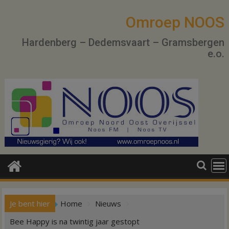
Ga
naar
Omroep NOOS
de
Hardenberg – Dedemsvaart – Gramsbergen
inhoud
e.o.
Je bent hier
Home
Nieuws
Bee Happy is na twintig jaar gestopt