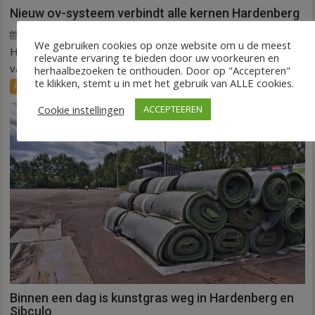
Nieuw ov-systeem verbindt alle kernen Hardenberg
6 augustus 2026
Wim de Jonge
voor
Reacties uitgeschakeld
We gebruiken cookies op onze website om u de meest
HARDENBERG – Eind volgend jaar moet een extra systeem
Nieuw
relevante ervaring te bieden door uw voorkeuren en
ov-
van buurtbussen het openbaar vervoer tot in...
herhaalbezoeken te onthouden. Door op "Accepteren"
systeem
te klikken, stemt u in met het gebruik van ALLE cookies.
FRONTPAGE
Nieuws
verbindt
Cookie instellingen
ACCEPTEEREN
alle
kernen
Hardenberg
Binnen een dag is kunstgras weg in Hardenberg en
Sibculo