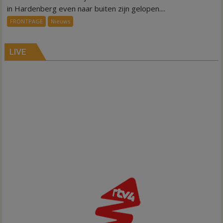
symbolisch
in Hardenberg even naar buiten zijn gelopen....
voor
FRONTPAGE
Nieuws
ondergang
Inno-
Air
LIVE