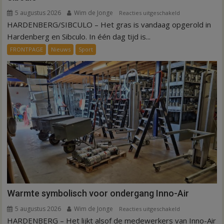
5 augustus 2026
Wim de Jonge
voor
Reacties uitgeschakeld
HARDENBERG/SIBCULO – Het gras is vandaag opgerold in
Binnen
een
Hardenberg en Sibculo. In één dag tijd is...
dag
FRONTPAGE
Nieuws
Sport
is
kunstgras
weg
in
Hardenberg
en
Sibculo
Warmte symbolisch voor ondergang Inno-Air
5 augustus 2026
Wim de Jonge
voor
Reacties uitgeschakeld
HARDENBERG – Het lijkt alsof de medewerkers van Inno-Air
Warmte