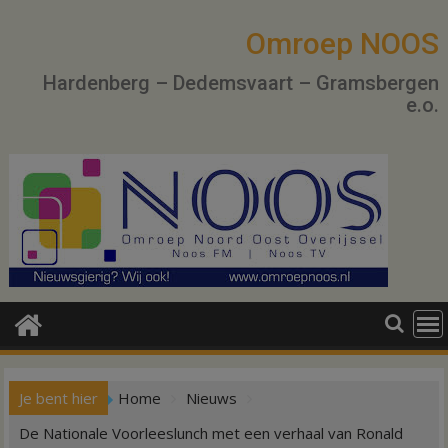
Ga
naar
Omroep NOOS
de
Hardenberg – Dedemsvaart – Gramsbergen
inhoud
e.o.
Je bent hier
Home
Nieuws
De Nationale Voorleeslunch met een verhaal van Ronald