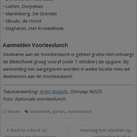
• Lutten, Dorpshuis
• Mariënberg, De Grendel
• Sibculo, de Horst
• Slagharen, Het Kronkelhonk
Aanmelden Voorleeslunch
Deelname aan de Voorleeslunch is geheel gratis! Wel ontvangt
de Bibliotheek graag vooraf (vóór 1 oktober) de opgave. Bij
aanmelding kan aangegeven worden in welke locatie men wil
deelnemen aan de Voorleeslunch.
Tekstverwerking:
Arjen Roelofs
, Omroep NOOS
Foto: Nationale voorleeslunch
,
,
Nieuws
bibliotheek
giphart
voorleeslunch
Bericht
Back to school: zo
Neerslag lost tekorten op,
navigatie
fietsveilig zijn Overijsselse
voorlopig nat zat