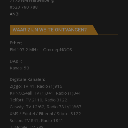
0523 760 788
ANBI
WAAR ZIJN WE TE ONTVANGEN?
Ether;
FM 107.2 MHz – OmroepNOOS
DAB+:
Kanaal 5B
Digitale Kanalen:
Ziggo: TV 41, Radio (1)916
KPN/XS4all: TV (1)341, Radio (1)041
Telfort: TV 2110, Radio 3122
CaiwAy: TV 12/62, Radio 781/(1)867
XMS / Edutel / Fiber.nl / Stipte: 3122
Solcon: TV 841, Radio 1841
T-Mobile: TV 788