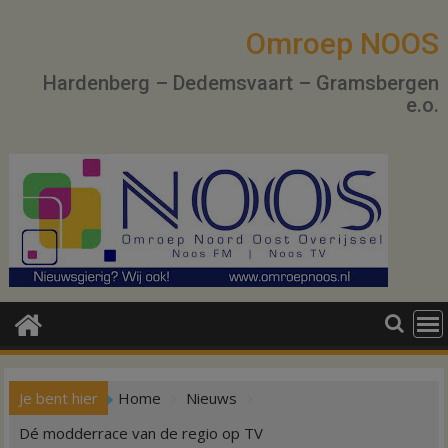
Ga
naar
Omroep NOOS
de
Hardenberg – Dedemsvaart – Gramsbergen
inhoud
e.o.
Je bent hier
Home
Nieuws
Dé modderrace van de regio op TV