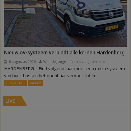
Nieuw ov-systeem verbindt alle kernen Hardenberg
6 augustus 2026
Wim de Jonge
voor
Reacties uitgeschakeld
HARDENBERG – Eind volgend jaar moet een extra systeem
Nieuw
ov-
van buurtbussen het openbaar vervoer tot in...
systeem
FRONTPAGE
Nieuws
verbindt
alle
kernen
LIVE
Hardenberg