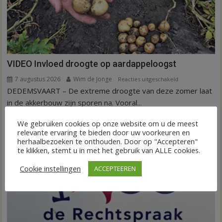
VIDEO Invloed droogte op aardappeloogst
7 augustus 2026
Wim de Jonge
voor
Reacties uitgeschakeld
DEDEMSVAART – De extreme droogte van deze zomer laat
VIDEO
Invloed
in de akkerbouw zijn sporen na. Vooral...
droogte
FRONTPAGE
Nieuws
We gebruiken cookies op onze website om u de meest
op
relevante ervaring te bieden door uw voorkeuren en
aardappeloogst
herhaalbezoeken te onthouden. Door op "Accepteren"
te klikken, stemt u in met het gebruik van ALLE cookies.
Cookie instellingen
ACCEPTEEREN