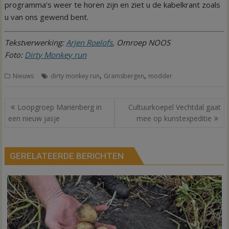
programma’s weer te horen zijn en ziet u de kabelkrant zoals
u van ons gewend bent.
Tekstverwerking:
Arjen Roelofs
, Omroep NOOS
Foto:
Dirty Monkey run
,
,
Nieuws
dirty monkey run
Gramsbergen
modder
Bericht
Loopgroep Mariënberg in
Cultuurkoepel Vechtdal gaat
navigatie
een nieuw jasje
mee op kunstexpeditie
GERELATEERDE BERICHTEN