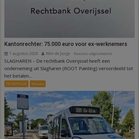
Kantonrechter: 75.000 euro voor ex-werknemers
7 augustus 2026
Wim de Jonge
voor
Reacties uitgeschakeld
SLAGHAREN – De rechtbank Overijssel heeft een
Kantonrechter:
75.000
onderneming uit Slagharen (ROOT Painting) veroordeeld tot
euro
het betalen...
voor
FRONTPAGE
Nieuws
ex-
werknemers