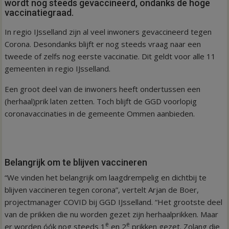
wordt nog steeds gevaccineerd, ondanks de hoge
vaccinatiegraad.
In regio IJsselland zijn al veel inwoners gevaccineerd tegen
Corona. Desondanks blijft er nog steeds vraag naar een
tweede of zelfs nog eerste vaccinatie. Dit geldt voor alle 11
gemeenten in regio IJsselland.
Een groot deel van de inwoners heeft ondertussen een
(herhaal)prik laten zetten. Toch blijft de GGD voorlopig
coronavaccinaties in de gemeente Ommen aanbieden.
Belangrijk om te blijven vaccineren
“We vinden het belangrijk om laagdrempelig en dichtbij te
blijven vaccineren tegen corona”, vertelt Arjan de Boer,
projectmanager COVID bij GGD IJsselland. “Het grootste deel
van de prikken die nu worden gezet zijn herhaalprikken. Maar
e
e
er worden óók nog steeds 1
en 2
prikken gezet. Zolang die