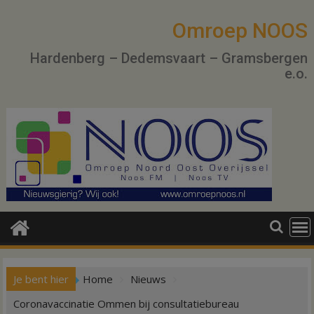
Ga
naar
Omroep NOOS
de
Hardenberg – Dedemsvaart – Gramsbergen
inhoud
e.o.
Je bent hier
Home
Nieuws
Coronavaccinatie Ommen bij consultatiebureau