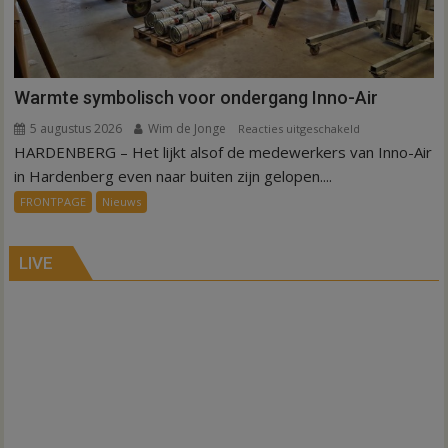
Warmte symbolisch voor ondergang Inno-Air
5 augustus 2026
Wim de Jonge
voor
Reacties uitgeschakeld
HARDENBERG – Het lijkt alsof de medewerkers van Inno-Air
Warmte
symbolisch
in Hardenberg even naar buiten zijn gelopen....
voor
FRONTPAGE
Nieuws
ondergang
Inno-
Air
LIVE