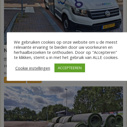
We gebruiken cookies op onze website om u de meest
relevante ervaring te bieden door uw voorkeuren en
Nieuw ov-systeem verbindt alle kernen Hardenberg
herhaalbezoeken te onthouden. Door op "Accepteren"
te klikken, stemt u in met het gebruik van ALLE cookies.
6 augustus 2026
Wim de Jonge
voor
Reacties uitgeschakeld
HARDENBERG – Eind volgend jaar moet een extra systeem
Nieuw
Cookie instellingen
ACCEPTEEREN
ov-
van buurtbussen het openbaar vervoer tot in...
systeem
FRONTPAGE
Nieuws
verbindt
alle
kernen
Hardenberg