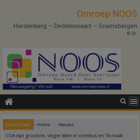
Ga
naar
Omroep NOOS
de
Hardenberg – Dedemsvaart – Gramsbergen
inhoud
e.o.
Je bent hier
Home
Nieuws
CDA nipt grootste, vinger klem in stembus en “Ik maak