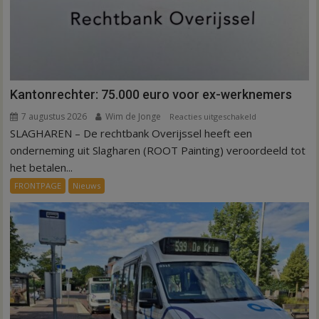
Kantonrechter: 75.000 euro voor ex-werknemers
7 augustus 2026
Wim de Jonge
voor
Reacties uitgeschakeld
SLAGHAREN – De rechtbank Overijssel heeft een
Kantonrechter:
75.000
onderneming uit Slagharen (ROOT Painting) veroordeeld tot
euro
het betalen...
voor
FRONTPAGE
Nieuws
ex-
werknemers