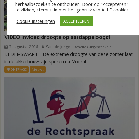
herhaalbezoeken te onthouden. Door op "Accepteren"
te klikken, stemt u in met het gebruik van ALLE cookies.
Cookie instellingen
ACCEPTEEREN
VIDEO Invloed droogte op aardappeloogst
7 augustus 2026
Wim de Jonge
voor
Reacties uitgeschakeld
DEDEMSVAART – De extreme droogte van deze zomer laat
VIDEO
Invloed
in de akkerbouw zijn sporen na. Vooral...
droogte
FRONTPAGE
Nieuws
op
aardappeloogst