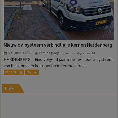
Nieuw ov-systeem verbindt alle kernen Hardenberg
6 augustus 2026
Wim de Jonge
voor
Reacties uitgeschakeld
HARDENBERG – Eind volgend jaar moet een extra systeem
Nieuw
ov-
van buurtbussen het openbaar vervoer tot in...
systeem
FRONTPAGE
Nieuws
verbindt
alle
kernen
LIVE
Hardenberg