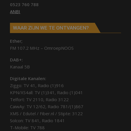
0523 760 788
ANBI
WAAR ZIJN WE TE ONTVANGEN?
Ether;
FM 107.2 MHz – OmroepNOOS
DAB+:
Kanaal 5B
Digitale Kanalen:
Ziggo: TV 41, Radio (1)916
KPN/XS4all: TV (1)341, Radio (1)041
Telfort: TV 2110, Radio 3122
CaiwAy: TV 12/62, Radio 781/(1)867
XMS / Edutel / Fiber.nl / Stipte: 3122
Solcon: TV 841, Radio 1841
T-Mobile: TV 788