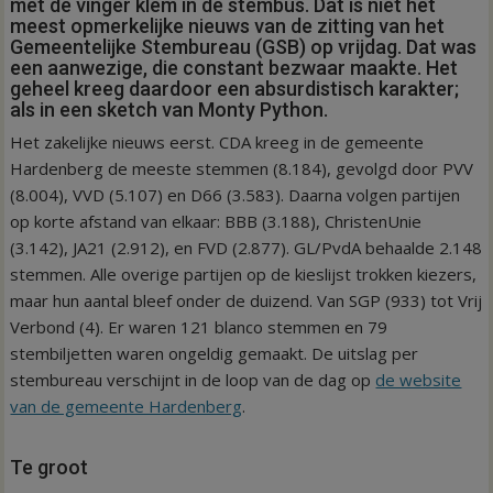
met de vinger klem in de stembus. Dat is niet het
meest opmerkelijke nieuws van de zitting van het
Gemeentelijke Stembureau (GSB) op vrijdag. Dat was
een aanwezige, die constant bezwaar maakte. Het
geheel kreeg daardoor een absurdistisch karakter;
als in een sketch van Monty Python.
Het zakelijke nieuws eerst. CDA kreeg in de gemeente
Hardenberg de meeste stemmen (8.184), gevolgd door PVV
(8.004), VVD (5.107) en D66 (3.583). Daarna volgen partijen
op korte afstand van elkaar: BBB (3.188), ChristenUnie
(3.142), JA21 (2.912), en FVD (2.877). GL/PvdA behaalde 2.148
stemmen. Alle overige partijen op de kieslijst trokken kiezers,
maar hun aantal bleef onder de duizend. Van SGP (933) tot Vrij
Verbond (4). Er waren 121 blanco stemmen en 79
stembiljetten waren ongeldig gemaakt. De uitslag per
stembureau verschijnt in de loop van de dag op
de website
van de gemeente Hardenberg
.
Te groot