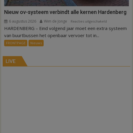
Nieuw ov-systeem verbindt alle kernen Hardenberg
6 augustus 2026
Wim de Jonge
voor
Reacties uitgeschakeld
HARDENBERG – Eind volgend jaar moet een extra systeem
Nieuw
ov-
van buurtbussen het openbaar vervoer tot in...
systeem
FRONTPAGE
Nieuws
verbindt
alle
kernen
LIVE
Hardenberg