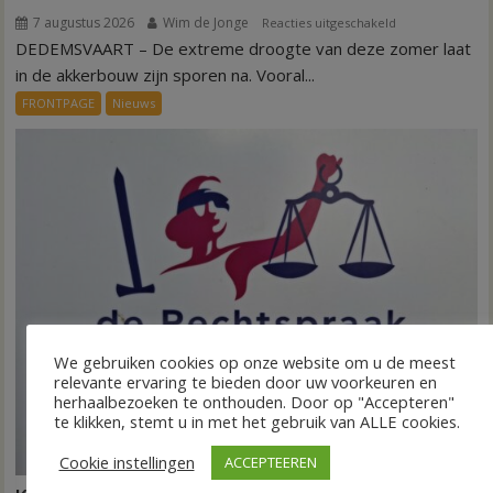
7 augustus 2026
Wim de Jonge
voor
Reacties uitgeschakeld
DEDEMSVAART – De extreme droogte van deze zomer laat
VIDEO
Invloed
in de akkerbouw zijn sporen na. Vooral...
droogte
FRONTPAGE
Nieuws
op
aardappeloogst
We gebruiken cookies op onze website om u de meest
relevante ervaring te bieden door uw voorkeuren en
herhaalbezoeken te onthouden. Door op "Accepteren"
te klikken, stemt u in met het gebruik van ALLE cookies.
Cookie instellingen
ACCEPTEEREN