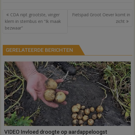
Bericht
CDA nipt grootste, vinger
Fietspad Groot Oever komt in
navigatie
klem in stembus en “Ik maak
zicht
bezwaar”
GERELATEERDE BERICHTEN
VIDEO Invloed droogte op aardappeloogst