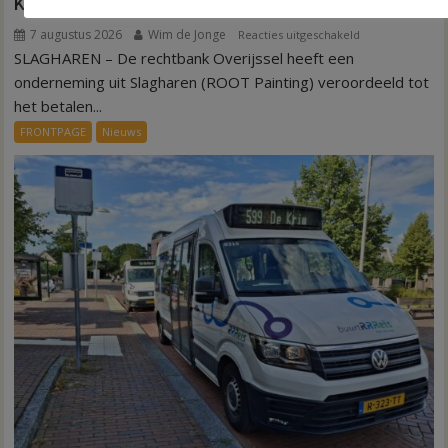
Kantonrechter: 75.000 euro voor ex-werknemers
7 augustus 2026
Wim de Jonge
voor
Reacties uitgeschakeld
SLAGHAREN – De rechtbank Overijssel heeft een
Kantonrechter:
75.000
onderneming uit Slagharen (ROOT Painting) veroordeeld tot
euro
het betalen...
voor
FRONTPAGE
Nieuws
ex-
werknemers