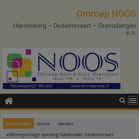
Ga
naar
Omroep NOOS
de
Hardenberg – Dedemsvaart – Gramsbergen
inhoud
e.o.
Je bent hier
Home
Nieuws
Videoreportage opening Gashouder Dedemsvaart