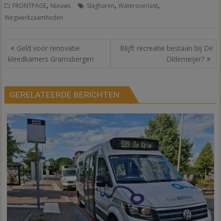
,
,
,
FRONTPAGE
Nieuws
Slagharen
Wateroverlast
Wegwerkzaamheden
Bericht
Geld voor renovatie
Blijft recreatie bestaan bij De
navigatie
kleedkamers Gramsbergen
Oldemeijer?
GERELATEERDE BERICHTEN