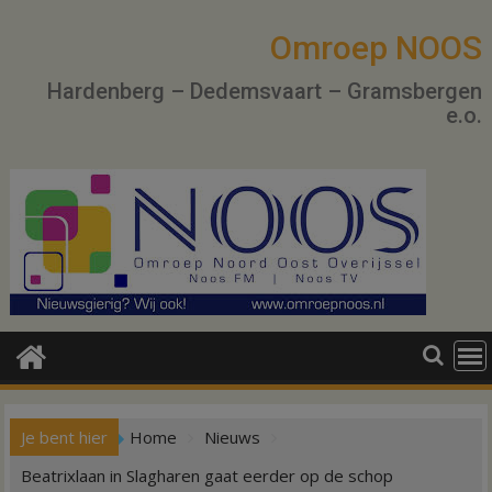
Ga
naar
Omroep NOOS
de
Hardenberg – Dedemsvaart – Gramsbergen
inhoud
e.o.
Je bent hier
Home
Nieuws
Beatrixlaan in Slagharen gaat eerder op de schop