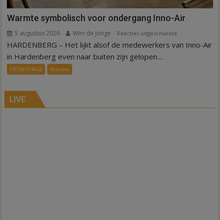
Warmte symbolisch voor ondergang Inno-Air
5 augustus 2026
Wim de Jonge
voor
Reacties uitgeschakeld
HARDENBERG – Het lijkt alsof de medewerkers van Inno-Air
Warmte
symbolisch
in Hardenberg even naar buiten zijn gelopen....
voor
FRONTPAGE
Nieuws
ondergang
Inno-
Air
LIVE