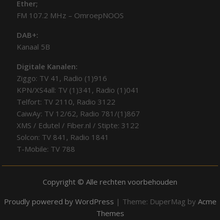
Ether;
FM 107.2 MHz – OmroepNOOS
DAB+:
Kanaal 5B
Digitale Kanalen:
Ziggo: TV 41, Radio (1)916
KPN/XS4all: TV (1)341, Radio (1)041
Telfort: TV 2110, Radio 3122
CaiwAy: TV 12/62, Radio 781/(1)867
XMS / Edutel / Fiber.nl / Stipte: 3122
Solcon: TV 841, Radio 1841
T-Mobile: TV 788
Copyright © Alle rechten voorbehouden
Proudly powered by WordPress
|
Theme: DuperMag by
Acme
Themes