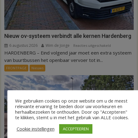
Nieuw ov-systeem verbindt alle kernen Hardenberg
6 augustus 2026
Wim de Jonge
voor
Reacties uitgeschakeld
HARDENBERG – Eind volgend jaar moet een extra systeem
Nieuw
ov-
van buurtbussen het openbaar vervoer tot in...
systeem
FRONTPAGE
Nieuws
verbindt
alle
kernen
Hardenberg
We gebruiken cookies op onze website om u de meest
relevante ervaring te bieden door uw voorkeuren en
herhaalbezoeken te onthouden. Door op "Accepteren"
te klikken, stemt u in met het gebruik van ALLE cookies.
Cookie instellingen
ACCEPTEEREN