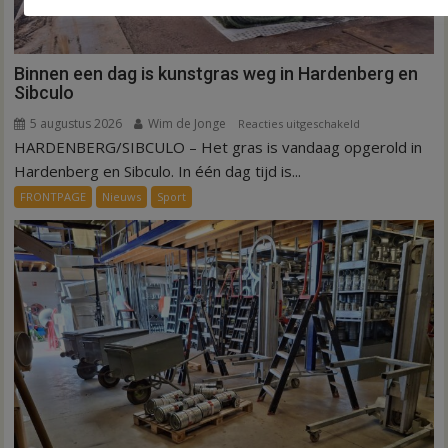
Binnen een dag is kunstgras weg in Hardenberg en
Sibculo
5 augustus 2026
Wim de Jonge
voor
Reacties uitgeschakeld
HARDENBERG/SIBCULO – Het gras is vandaag opgerold in
Binnen
een
Hardenberg en Sibculo. In één dag tijd is...
dag
FRONTPAGE
Nieuws
Sport
is
kunstgras
weg
in
Hardenberg
en
Sibculo