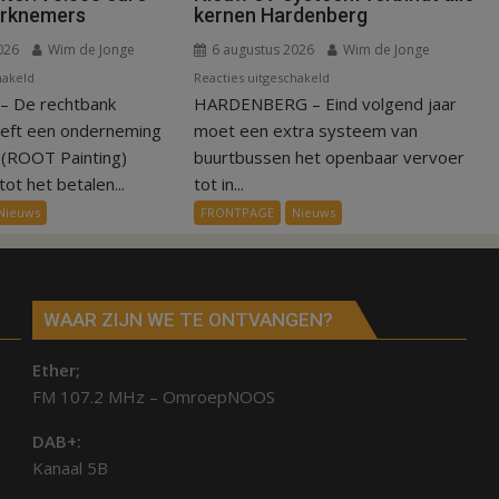
erknemers
kernen Hardenberg
026
Wim de Jonge
6 augustus 2026
Wim de Jonge
voor
voor
hakeld
Reacties uitgeschakeld
 De rechtbank
Kantonrechter:
HARDENBERG – Eind volgend jaar
Nieuw
75.000
ov-
eeft een onderneming
moet een extra systeem van
euro
systeem
n (ROOT Painting)
buurtbussen het openbaar vervoer
voor
verbindt
ot het betalen...
tot in...
ex-
alle
Nieuws
FRONTPAGE
Nieuws
werknemers
kernen
Hardenberg
WAAR ZIJN WE TE ONTVANGEN?
Ether;
FM 107.2 MHz – OmroepNOOS
DAB+:
Kanaal 5B