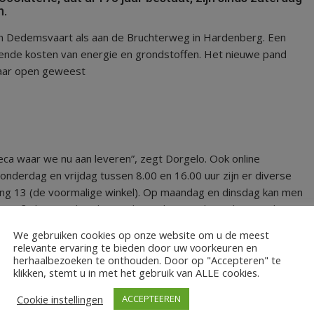
n.
t in Dedemsvaart als aan de Bruchterweg in Hardenberg. Een
gende kosten van energie en grondstoffen. Het nieuwe pand
jaar open geweest
eca waar we nu aan leveren”, zegt Dorgelo. Ook online
derdag en vrijdag tussen 8.00 en 16.00 uur zijn er diverse
eling 13 (de voormalige winkel). Op maandag en dinsdag kan men
men afhalen aan de achterzijde van het pand aan de Wisseling in
We gebruiken cookies op onze website om u de meest
relevante ervaring te bieden door uw voorkeuren en
herhaalbezoeken te onthouden. Door op "Accepteren" te
klikken, stemt u in met het gebruik van ALLE cookies.
Cookie instellingen
ACCEPTEEREN