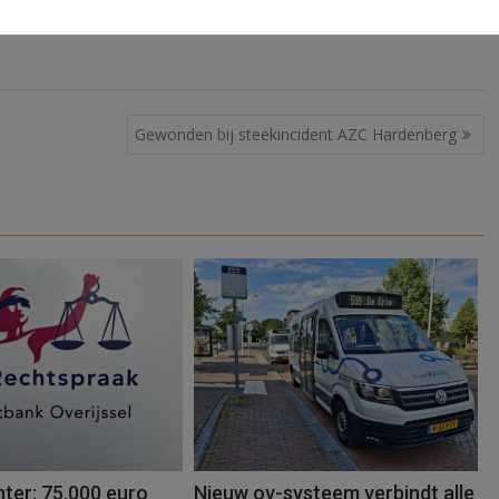
Gewonden bij steekincident AZC Hardenberg
ter: 75.000 euro
Nieuw ov-systeem verbindt alle