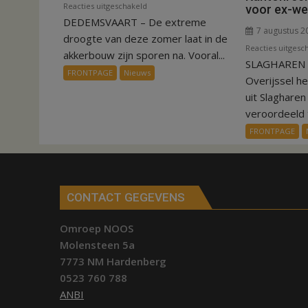
voor
Reacties uitgeschakeld
voor ex-w
DEDEMSVAART – De extreme
VIDEO
7 augustus 2
Invloed
droogte van deze zomer laat in de
Reacties uitgesc
droogte
akkerbouw zijn sporen na. Vooral...
SLAGHAREN –
op
FRONTPAGE
Nieuws
Overijssel h
aardappeloogst
uit Slaghare
veroordeeld t
FRONTPAGE
CONTACT GEGEVENS
Omroep NOOS
Molensteen 5a
7773 NM Hardenberg
0523 760 788
ANBI