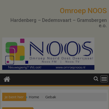
Ga
naar
Omroep NOOS
de
Hardenberg – Dedemsvaart – Gramsbergen
inhoud
e.o.
Je bent hier
Home
Gebak