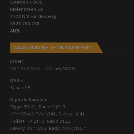
Omroep NOOS
Molensteen 5a
7773 NM Hardenberg
0523 760 788
ANBI
WAAR ZIJN WE TE ONTVANGEN?
Ether;
FM 107.2 MHz – OmroepNOOS
DAB+:
Kanaal 5B
Digitale Kanalen:
Ziggo: TV 41, Radio (1)916
KPN/XS4all: TV (1)341, Radio (1)041
Telfort: TV 2110, Radio 3122
CaiwAy: TV 12/62, Radio 781/(1)867