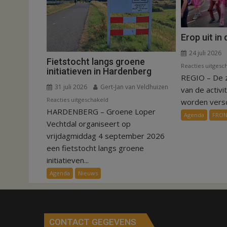
Erop uit in
24 juli 2026
Fietstocht langs groene
Reacties uitgesc
initiatieven in Hardenberg
REGIO – De 
31 juli 2026
Gert-Jan van Veldhuizen
van de activi
voor
Reacties uitgeschakeld
worden versch
HARDENBERG – Groene Loper
Fietstocht
Agenda
FRO
langs
Vechtdal organiseert op
groene
vrijdagmiddag 4 september 2026
initiatieven
een fietstocht langs groene
in
initiatieven...
Hardenberg
Agenda
Nieuws
CONTACT GEGEVENS