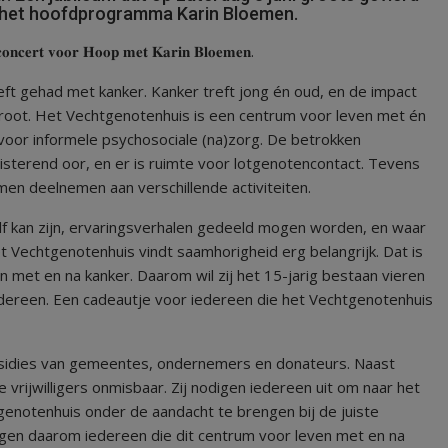
in het hoofdprogramma Karin Bloemen.
 𝐜𝐨𝐧𝐜𝐞𝐫𝐭 𝐯𝐨𝐨𝐫 𝐇𝐨𝐨𝐩 𝐦𝐞𝐭 𝐊𝐚𝐫𝐢𝐧 𝐁𝐥𝐨𝐞𝐦𝐞𝐧.
ft gehad met kanker. Kanker treft jong én oud, en de impact
groot. Het Vechtgenotenhuis is een centrum voor leven met én
 voor informele psychosociale (na)zorg. De betrokken
uisterend oor, en er is ruimte voor lotgenotencontact. Tevens
men deelnemen aan verschillende activiteiten.
elf kan zijn, ervaringsverhalen gedeeld mogen worden, en waar
t Vechtgenotenhuis vindt saamhorigheid erg belangrijk. Dat is
n met en na kanker. Daarom wil zij het 15-jarig bestaan vieren
 iedereen. Een cadeautje voor iedereen die het Vechtgenotenhuis
bsidies van gemeentes, ondernemers en donateurs. Naast
le vrijwilligers onmisbaar. Zij nodigen iedereen uit om naar het
genotenhuis onder de aandacht te brengen bij de juiste
digen daarom iedereen die dit centrum voor leven met en na