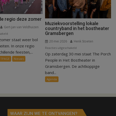
 de regio deze zomer
Muziekvoorstelling lokale
Gert-Jan van Veldhuizen
countryband in het bostheater
Gramsbergen
voor
hakeld
zomer staat weer bol
Erop
20 mei 2026
Henk Stoeten
uit
teiten. In onze regio
voor
Reacties uitgeschakeld
in
illende feesten,...
Op zaterdag 30 mei staat The Porch
Muziekvoorstelling
de
NTPAGE
Nieuws
lokale
People in Het Bostheater in
regio
countryband
Gramsbergen. De achtkoppige
deze
in
band...
zomer
het
Agenda
bostheater
Gramsbergen
WAAR ZIJN WE TE ONTVANGEN?