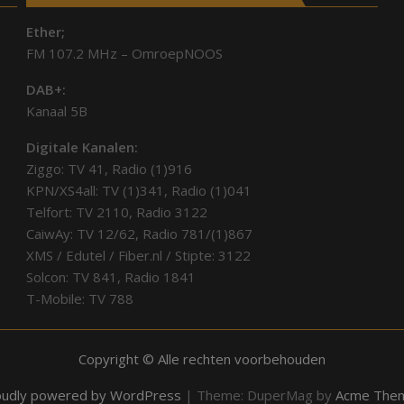
Ether;
FM 107.2 MHz – OmroepNOOS
DAB+:
Kanaal 5B
Digitale Kanalen:
Ziggo: TV 41, Radio (1)916
KPN/XS4all: TV (1)341, Radio (1)041
Telfort: TV 2110, Radio 3122
CaiwAy: TV 12/62, Radio 781/(1)867
XMS / Edutel / Fiber.nl / Stipte: 3122
Solcon: TV 841, Radio 1841
T-Mobile: TV 788
Copyright © Alle rechten voorbehouden
oudly powered by WordPress
|
Theme: DuperMag by
Acme The