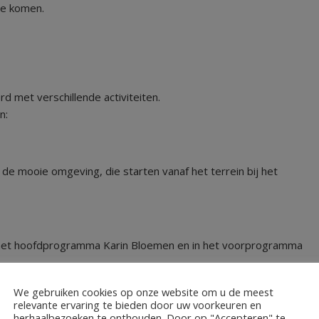
te komen.
rd met verschillende activiteiten.
n:
 de mooie omgeving, die starten vanaf het terrein bij het
n het hoofdprogramma Karin Bloemen en in het voorprogramma
𝒎𝒕 𝒏𝒊𝒆𝒕 𝒕𝒆𝒏 𝒍𝒂𝒔𝒕𝒆 𝒗𝒂𝒏 𝒔𝒖𝒃𝒔𝒊𝒅𝒊𝒆𝒔 𝒐𝒇 𝒂𝒏𝒅𝒆𝒓𝒆 𝒅𝒐𝒏𝒂𝒕𝒊𝒆𝒔.
We gebruiken cookies op onze website om u de meest
relevante ervaring te bieden door uw voorkeuren en
herhaalbezoeken te onthouden. Door op "Accepteren" te
en oud. Er wordt gezorgd voor eten en drinken, leuke