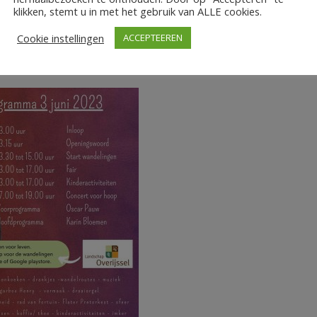
klikken, stemt u in met het gebruik van ALLE cookies.
in met prachtige prijzen en een geweldige spreekstalmeester.
enotenhuis in de gaten voor meer details over deze gezellige
Cookie instellingen
ACCEPTEEREN