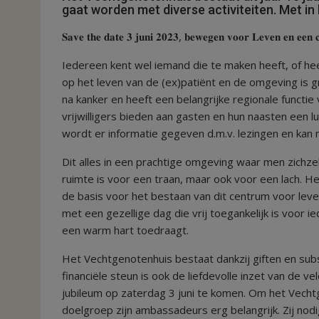
gaat worden met diverse activiteiten. Met 
𝐒𝐚𝐯𝐞 𝐭𝐡𝐞 𝐝𝐚𝐭𝐞 𝟑 𝐣𝐮𝐧𝐢 𝟐𝟎𝟐𝟑, 𝐛𝐞𝐰𝐞𝐠𝐞𝐧 𝐯𝐨𝐨𝐫 𝐋𝐞𝐯𝐞𝐧 𝐞𝐧 𝐞𝐞𝐧
Iedereen kent wel iemand die te maken heeft, of hee
op het leven van de (ex)patiënt en de omgeving is 
na kanker en heeft een belangrijke regionale functie
vrijwilligers bieden aan gasten en hun naasten een l
wordt er informatie gegeven d.m.v. lezingen en kan 
Dit alles in een prachtige omgeving waar men zichz
ruimte is voor een traan, maar ook voor een lach. He
de basis voor het bestaan van dit centrum voor leve
met een gezellige dag die vrij toegankelijk is voor
een warm hart toedraagt.
Het Vechtgenotenhuis bestaat dankzij giften en su
financiële steun is ook de liefdevolle inzet van de ve
jubileum op zaterdag 3 juni te komen. Om het Vecht
doelgroep zijn ambassadeurs erg belangrijk. Zij no