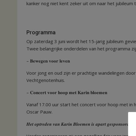
kanker nog niet kent zeker uit om naar het jubileum 
Programma
Op zaterdag 3 juni wordt het 15-jarig jubileum gevie
Twee belangrijke onderdelen van het programma zij
– 𝐁𝐞𝐰𝐞𝐠𝐞𝐧 𝐯𝐨𝐨𝐫 𝐥𝐞𝐯𝐞𝐧
Voor jong en oud zijn er prachtige wandelingen door
Vechtgenotenhuis.
– 𝐂𝐨𝐧𝐜𝐞𝐫𝐭 𝐯𝐨𝐨𝐫 𝐡𝐨𝐨𝐩 𝐦𝐞𝐭 𝐊𝐚𝐫𝐢𝐧 𝐛𝐥𝐨𝐞𝐦𝐞𝐧
Vanaf 17.00 uur start het concert voor hoop met i
Oscar Pauw.
𝑯𝒆𝒕 𝒐𝒑𝒕𝒓𝒆𝒅𝒆𝒏 𝒗𝒂𝒏 𝑲𝒂𝒓𝒊𝒏 𝑩𝒍𝒐𝒆𝒎𝒆𝒏 𝒊𝒔 𝒂𝒑𝒂𝒓𝒕 𝒈𝒆𝒔𝒑𝒐𝒏𝒔𝒐𝒓𝒅 𝒆𝒏 𝒌
Verder organiseren zij een gezellige fair voor jong 