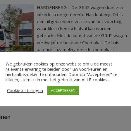
HARDENBERG – De GRIP-wagen doet zijn
intrede in de gemeente Hardenberg. Dit is
een uitgebreidere versie van het voertuig,
waar klein chemisch afval kan worden
gebracht. Met de komst van de GRIP-wagen
verdwijnt de bekende Chemokar. De huis-
aan-huis inzameling met de chemokar is
gestopt.
We gebruiken cookies op onze website om u de meest
relevante ervaring te bieden door uw voorkeuren en
LEES MEER
herhaalbezoeken te onthouden. Door op "Accepteren" te
klikken, stemt u in met het gebruik van ALLE cookies.
Cookie instellingen
ACCEPTEEREN
anen