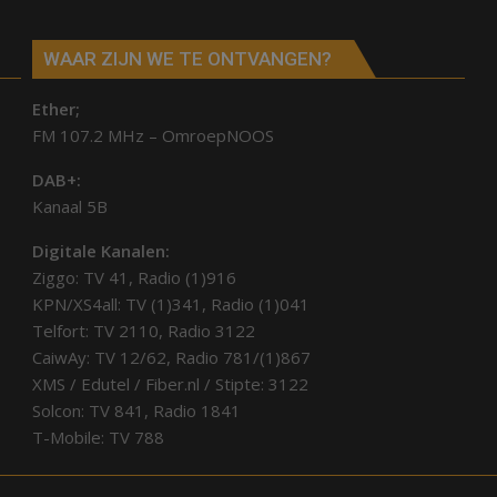
WAAR ZIJN WE TE ONTVANGEN?
Ether;
FM 107.2 MHz – OmroepNOOS
DAB+:
Kanaal 5B
Digitale Kanalen:
Ziggo: TV 41, Radio (1)916
KPN/XS4all: TV (1)341, Radio (1)041
Telfort: TV 2110, Radio 3122
CaiwAy: TV 12/62, Radio 781/(1)867
XMS / Edutel / Fiber.nl / Stipte: 3122
Solcon: TV 841, Radio 1841
T-Mobile: TV 788