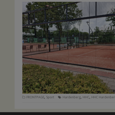
,
,
,
FRONTPAGE
Sport
Hardenberg
HHC
HHC Hardenber