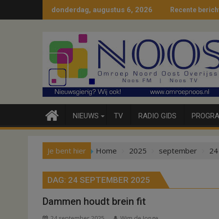
Ga
donderdag, augustus 6, 2026
Recente berich
naar
de
inhoud
NIEUWS
TV
RADIO GIDS
PROGRA
Je bent hier
Home
2025
september
24
DAG:
24 SEPTEMBER 2025
Dammen houdt brein fit
24 september 2025
Wim de Jonge