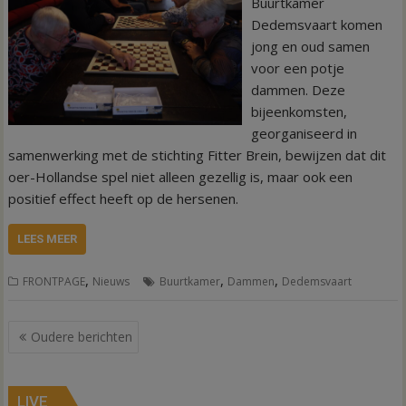
Buurtkamer
Dedemsvaart komen
jong en oud samen
voor een potje
dammen. Deze
bijeenkomsten,
georganiseerd in
samenwerking met de stichting Fitter Brein, bewijzen dat dit
oer-Hollandse spel niet alleen gezellig is, maar ook een
positief effect heeft op de hersenen.
LEES MEER
,
,
,
FRONTPAGE
Nieuws
Buurtkamer
Dammen
Dedemsvaart
Berichtennavigatie
Oudere berichten
LIVE