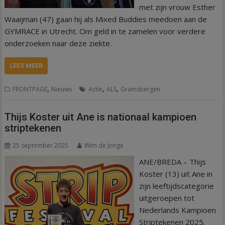
met zijn vrouw Esther
Waaijman (47) gaan hij als Mixed Buddies meedoen aan de
GYMRACE in Utrecht. Om geld in te zamelen voor verdere
onderzoeken naar deze ziekte.
LEES MEER
,
,
,
FRONTPAGE
Nieuws
Actie
ALS
Gramsbergen
Thijs Koster uit Ane is nationaal kampioen
striptekenen
25 september 2025
Wim de Jonge
ANE/BREDA – Thijs
Koster (13) uit Ane in
zijn leeftijdscategorie
uitgeroepen tot
Nederlands Kampioen
Striptekenen 2025.