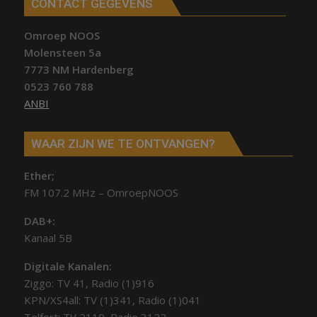
CONTACT GEGEVENS
Omroep NOOS
Molensteen 5a
7773 NM Hardenberg
0523 760 788
ANBI
WAAR ZIJN WE TE ONTVANGEN?
Ether;
FM 107.2 MHz – OmroepNOOS
DAB+:
Kanaal 5B
Digitale Kanalen:
Ziggo: TV 41, Radio (1)916
KPN/XS4all: TV (1)341, Radio (1)041
Telfort: TV 2110, Radio 3122