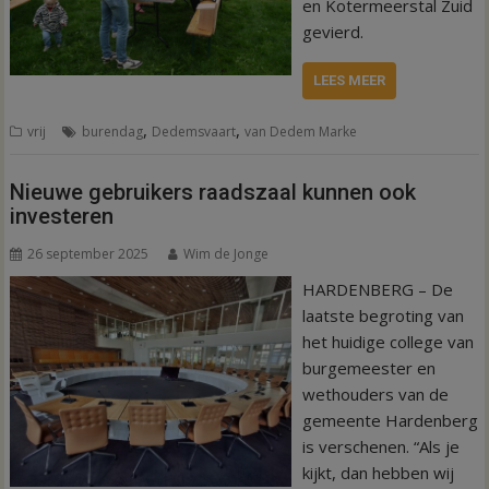
en Kotermeerstal Zuid
gevierd.
LEES MEER
,
,
vrij
burendag
Dedemsvaart
van Dedem Marke
Nieuwe gebruikers raadszaal kunnen ook
investeren
26 september 2025
Wim de Jonge
HARDENBERG – De
laatste begroting van
het huidige college van
burgemeester en
wethouders van de
gemeente Hardenberg
is verschenen. “Als je
kijkt, dan hebben wij