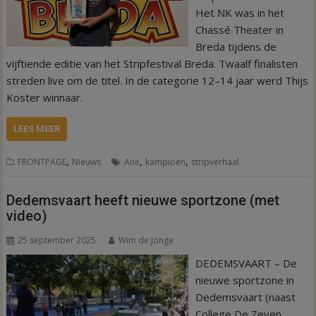
Het NK was in het
Chassé Theater in
Breda tijdens de
vijftiende editie van het Stripfestival Breda. Twaalf finalisten
streden live om de titel. In de categorie 12–14 jaar werd Thijs
Koster winnaar.
LEES MEER
,
,
,
FRONTPAGE
Nieuws
Ane
kampioen
stripverhaal
Dedemsvaart heeft nieuwe sportzone (met
video)
25 september 2025
Wim de Jonge
DEDEMSVAART – De
nieuwe sportzone in
Dedemsvaart (naast
College De Zeven