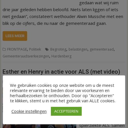
gedaan wat wij ruim
drie jaar geleden hebben beloofd. Niets laten liggen of iets
niet gedaan”, constateert wethouder Alwin Mussche met een
blik op de cijfers, die nu naar de gemeenteraad gaan.
LEES MEER
,
,
,
,
FRONTPAGE
Politiek
Begroting
belastingen
gemeenteraad
,
Gemeenteraadsverkiezingen
Hardenberg
Esther en Henry in actie voor ALS (met video)
25 september 2025
Wim de Jonge
We gebruiken cookies op onze website om u de meest
relevante ervaring te bieden door uw voorkeuren en
GRAMSBERGEN –
herhaalbezoeken te onthouden. Door op "Accepteren"
Henri Reinders (52)
te klikken, stemt u in met het gebruik van ALLE cookies.
verloor op jonge
Cookie instellingen
ACCEPTEEREN
leeftijd zijn vader aan
de slopende
spierziekte ALS. Samen