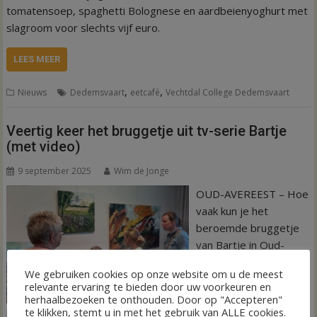
tomatensoep, spaghetti Bolognese en aardbeienyoghurt met
slagroom voor slechts vijf euro.
LEES MEER
,
,
Nieuws
Dedemsvaart
eetcafé
Vechtdal College Dedemsvaart
Veertig keer het bruggetje uit tv-serie Bartje
(met video)
9 september 2025
Wim de Jonge
OUD-AVEREEST – Hoe
vaak kun je het
beroemde bruggetje
van Bartje in Oud-
Avereest uitbeelden?
We gebruiken cookies op onze website om u de meest
In ieder geval veertig
relevante ervaring te bieden door uw voorkeuren en
keer. Zoveel
herhaalbezoeken te onthouden. Door op "Accepteren"
te klikken, stemt u in met het gebruik van ALLE cookies.
kunstwerken van de kerkvonder zijn in de Reestkerk te zien.