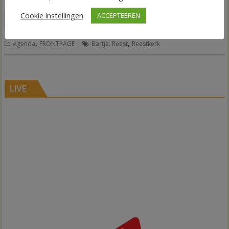
Cookie instellingen
ACCEPTEEREN
LEES MEER
,
,
Agenda
FRONTPAGE
Bartje. Reest
Reestkerk
LIVE