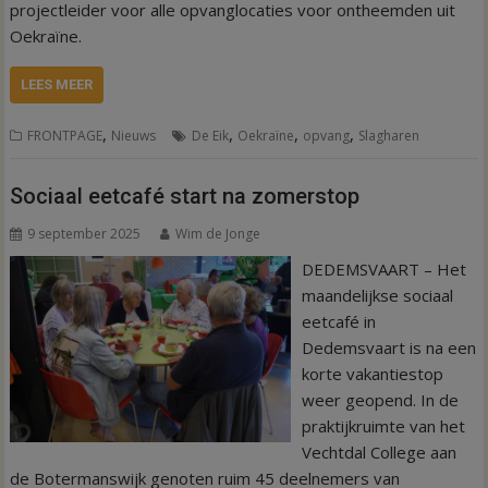
projectleider voor alle opvanglocaties voor ontheemden uit
Oekraïne.
LEES MEER
,
,
,
,
FRONTPAGE
Nieuws
De Eik
Oekraïne
opvang
Slagharen
Sociaal eetcafé start na zomerstop
9 september 2025
Wim de Jonge
DEDEMSVAART – Het
maandelijkse sociaal
eetcafé in
Dedemsvaart is na een
korte vakantiestop
weer geopend. In de
praktijkruimte van het
Vechtdal College aan
de Botermanswijk genoten ruim 45 deelnemers van