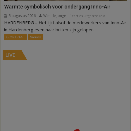
Warmte symbolisch voor ondergang Inno-Air
5 augustus 2026
Wim de Jonge
voor
Reacties uitgeschakeld
HARDENBERG – Het lijkt alsof de medewerkers van Inno-Air
Warmte
symbolisch
in Hardenberg even naar buiten zijn gelopen....
voor
FRONTPAGE
Nieuws
ondergang
Inno-
Air
LIVE