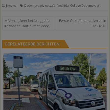
,
,
Nieuws
Dedemsvaart
eetcafé
Vechtdal College Dedemsvaart
Bericht
Veertig keer het bruggetje
Eerste Oekraïners arriveren in
navigatie
uit tv-serie Bartje (met video)
De Eik
GERELATEERDE BERICHTEN