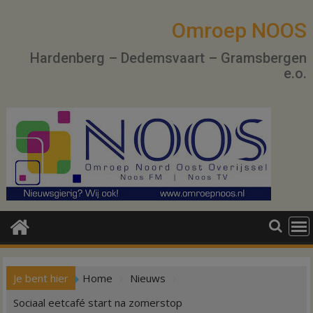
Ga
naar
Omroep NOOS
de
Hardenberg – Dedemsvaart – Gramsbergen
inhoud
e.o.
Je bent hier
Home
Nieuws
Sociaal eetcafé start na zomerstop