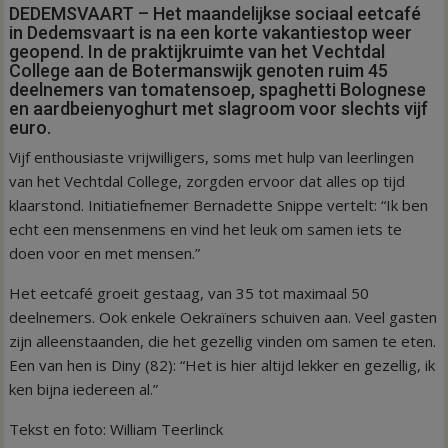
DEDEMSVAART – Het maandelijkse sociaal eetcafé
in Dedemsvaart is na een korte vakantiestop weer
geopend. In de praktijkruimte van het Vechtdal
College aan de Botermanswijk genoten ruim 45
deelnemers van tomatensoep, spaghetti Bolognese
en aardbeienyoghurt met slagroom voor slechts vijf
euro.
Vijf enthousiaste vrijwilligers, soms met hulp van leerlingen
van het Vechtdal College, zorgden ervoor dat alles op tijd
klaarstond. Initiatiefnemer Bernadette Snippe vertelt: “Ik ben
echt een mensenmens en vind het leuk om samen iets te
doen voor en met mensen.”
Het eetcafé groeit gestaag, van 35 tot maximaal 50
deelnemers. Ook enkele Oekraïners schuiven aan. Veel gasten
zijn alleenstaanden, die het gezellig vinden om samen te eten.
Een van hen is Diny (82): “Het is hier altijd lekker en gezellig, ik
ken bijna iedereen al.”
Tekst en foto: William Teerlinck