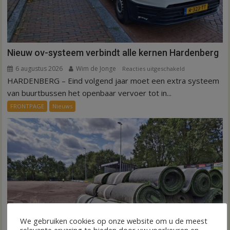
Nieuw ov-systeem verbindt alle kernen Hardenberg
6 augustus 2026
Wim de Jonge
voor
Reacties uitgeschakeld
HARDENBERG – Eind volgend jaar moet een extra systeem
Nieuw
ov-
van buurtbussen het openbaar vervoer tot in...
systeem
FRONTPAGE
Nieuws
verbindt
alle
kernen
Hardenberg
We gebruiken cookies op onze website om u de meest
relevante ervaring te bieden door uw voorkeuren en