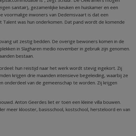
oepsaccommodatie is”, zegt Schuur. De Oekraïners mogen
en sanitair), gezamenlijke keuken en huiskamer en een
de voormalige inwoners van Dedemsvaart is dat een
Het Talent was hun onderkomen. Dat pand wordt de komende
pvang uit zestig bedden. De overige bewoners komen in de
plekken in Slagharen medio november in gebruik zijn genomen.
taanden bestaan.
eel: hun reistijd naar het werk wordt stevig ingekort. Zij
mden krijgen drie maanden intensieve begeleiding, waarbij ze
n onderdeel van de gemeenschap te worden. Zij krijgen
bouwd. Anton Geerdes liet er toen een kleine villa bouwen.
er meer klooster, basisschool, kostschool, hersteloord en van