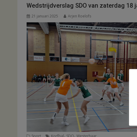
Wedstrijdverslag SDO van zaterdag 18 j
21 januari 2025
Arjen Roelofs
,
,
Sport
Korfbal
SDO
Westerhaar