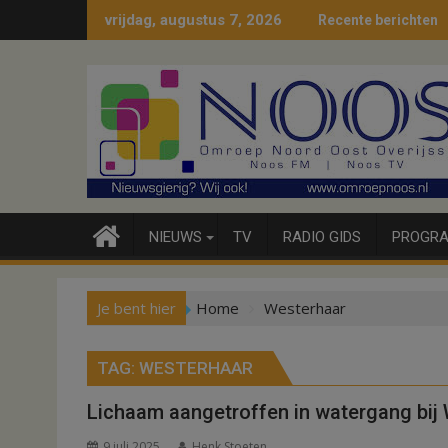
Ga
vrijdag, augustus 7, 2026
Recente berichten
naar
de
inhoud
NIEUWS
TV
RADIO GIDS
PROGRA
Je bent hier
Home
Westerhaar
TAG:
WESTERHAAR
Lichaam aangetroffen in watergang bij
9 juli 2025
Henk Stoeten