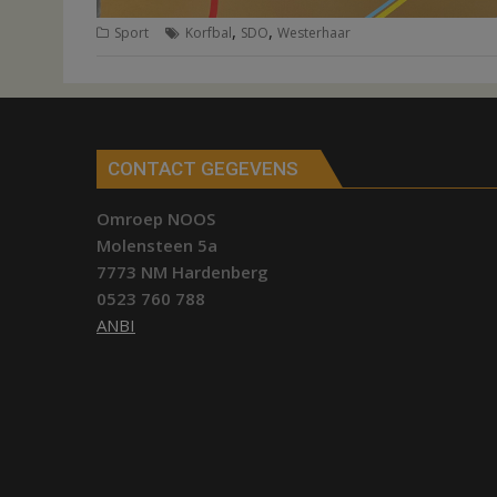
,
,
Sport
Korfbal
SDO
Westerhaar
CONTACT GEGEVENS
Omroep NOOS
Molensteen 5a
7773 NM Hardenberg
0523 760 788
ANBI