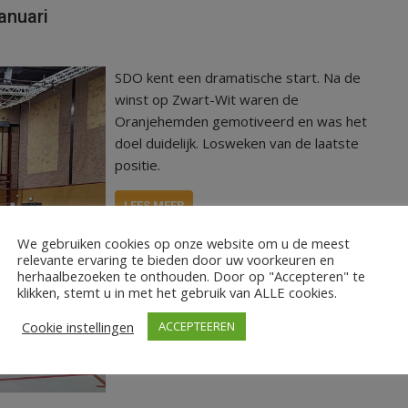
anuari
SDO kent een dramatische start. Na de
winst op Zwart-Wit waren de
Oranjehemden gemotiveerd en was het
doel duidelijk. Losweken van de laatste
positie.
LEES MEER
We gebruiken cookies op onze website om u de meest
relevante ervaring te bieden door uw voorkeuren en
herhaalbezoeken te onthouden. Door op "Accepteren" te
klikken, stemt u in met het gebruik van ALLE cookies.
Cookie instellingen
ACCEPTEEREN