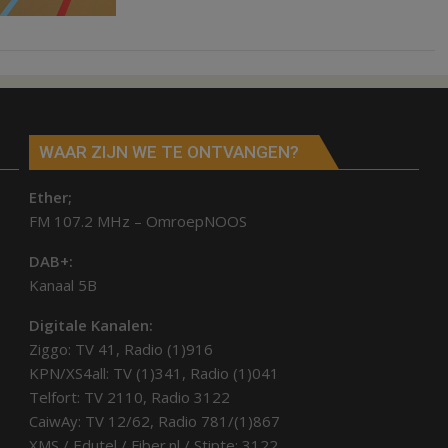
WAAR ZIJN WE TE ONTVANGEN?
Ether;
FM 107.2 MHz – OmroepNOOS
DAB+:
Kanaal 5B
Digitale Kanalen:
Ziggo: TV 41, Radio (1)916
KPN/XS4all: TV (1)341, Radio (1)041
Telfort: TV 2110, Radio 3122
CaiwAy: TV 12/62, Radio 781/(1)867
XMS / Edutel / Fiber.nl / Stipte: 3122