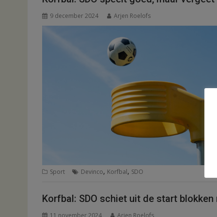
9 december 2024
Arjen Roelofs
,
,
Sport
Devinco
Korfbal
SDO
Korfbal: SDO schiet uit de start blokken 
11 november 2024
Arjen Roelofs