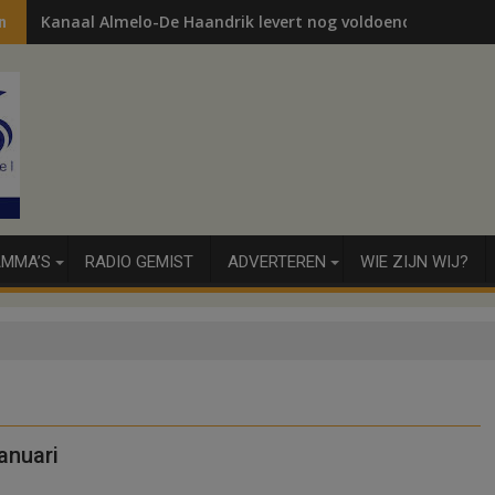
Kanaal Almelo-De Haandrik levert nog voldoende voor wa
n
MMA’S
RADIO GEMIST
ADVERTEREN
WIE ZIJN WIJ?
anuari