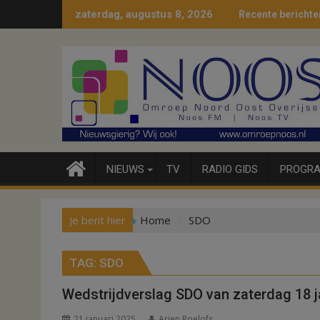
Ga
zaterdag, augustus 8, 2026
Recente berichte
naar
de
inhoud
NIEUWS
TV
RADIO GIDS
PROGRA
Je bent hier
Home
SDO
TAG:
SDO
Wedstrijdverslag SDO van zaterdag 18 j
21 januari 2025
Arjen Roelofs