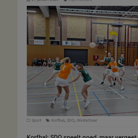
,
,
Sport
Korfbal
SDO
Westerhaar
Korfbal: SDO speelt goed, maar vergeet 