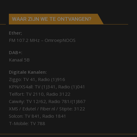
WAAR ZIJN WE TE ONTVANGEN?
Ether;
FM 107.2 MHz – OmroepNOOS
DAB+:
Kanaal 5B
Digitale Kanalen:
Ziggo: TV 41, Radio (1)916
KPN/XS4all: TV (1)341, Radio (1)041
Telfort: TV 2110, Radio 3122
CaiwAy: TV 12/62, Radio 781/(1)867
XMS / Edutel / Fiber.nl / Stipte: 3122
Solcon: TV 841, Radio 1841
T-Mobile: TV 788