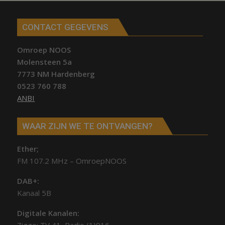
CONTACT GEGEVENS
Omroep NOOS
Molensteen 5a
7773 NM Hardenberg
0523 760 788
ANBI
WAAR ZIJN WE TE ONTVANGEN?
Ether;
FM 107.2 MHz – OmroepNOOS
DAB+:
Kanaal 5B
Digitale Kanalen: