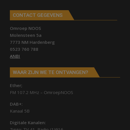
CONTACT GEGEVENS
Omroep NOOS
Molensteen 5a
7773 NM Hardenberg
0523 760 788
ANBI
WAAR ZIJN WE TE ONTVANGEN?
Ether;
FM 107.2 MHz – OmroepNOOS
DAB+:
Kanaal 5B
Digitale Kanalen:
Ziggo: TV 41, Radio (1)916