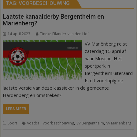
TAG:
VOORBESCHOUWING
Laatste kanaalderby Bergentheim en
Mariënberg?
14 april 2023
Tineke Eilander-van den Hof
VV Mariënberg reist
zaterdag 15 april af
naar Moscou. Het
sportpark in
Bergentheim uiteraard.
Is dit voorlopig de
laatste versie van deze klassieker in de gemeente
Hardenberg en omstreken?
LEES MEER
,
,
,
Sport
voetbal
voorbeschouwing
VV Bergentheim
vv Mariënberg