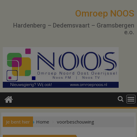
Ga
naar
Omroep NOOS
de
Hardenberg – Dedemsvaart – Gramsbergen
inhoud
e.o.
Je bent hier
Home
voorbeschouwing