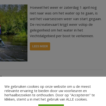
Hoewel het weer er zaterdag 1 april nog
niet naar was om het water op te gaan, is
wel het vaarseizoen weer van start gegaan.
De recreatievaart krijgt weer volop de
gelegenheid om het water in het
Vechtdalgebied per boot te verkennen.
LEES MEER
d
We gebruiken cookies op onze website om u de meest
relevante ervaring te bieden door uw voorkeuren en
Het vaarseizoen in het gebied van
herhaalbezoeken te onthouden. Door op "Accepteren" te
klikken, stemt u in met het gebruik van ALLE cookies.
Waterschap Vechtstromen is voorbij. De
haven in Hardenberg ligt er verlaten bij.