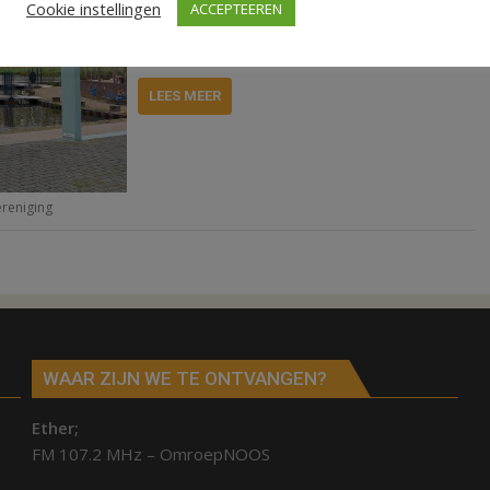
Cookie instellingen
ACCEPTEEREN
Afgelopen week zijn alle boten uit het water
gehaald en aanlegsteigers opgeruimd.
LEES MEER
reniging
WAAR ZIJN WE TE ONTVANGEN?
Ether;
FM 107.2 MHz – OmroepNOOS