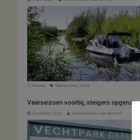
,
Nieuws
Vaarseizoen
Vecht
Vaarseizoen voorbij, steigers opgeruim
22 oktober 2022
Tineke Eilander-van den Hof