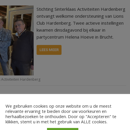
Stichting Sinterklaas Activiteiten Hardenberg
ontvangt welkome ondersteuning van Lions
Club Hardenberg. Twee actieve instellingen
kwamen dinsdagavond bij elkaar in
partycentrum Helena Hoeve in Brucht.
LEES MEER
as Activiteiten Hardenberg
We gebruiken cookies op onze website om u de meest
relevante ervaring te bieden door uw voorkeuren en
Ieder jaar verkoopt Lions Hardenberg
herhaalbezoeken te onthouden. Door op "Accepteren" te
klikken, stemt u in met het gebruik van ALLE cookies.
wijnen om geld in te zamelen voor het
goede doel. Het goede doel van dit jaar, is