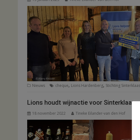
,
,
Nieuws
cheque
Lions Hardenberg
Stichting Sinterkla
Lions houdt wijnactie voor Sinterklaas
18 november 2022
Tineke Eilander-van den Hof