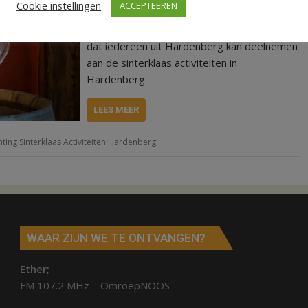
Cookie instellingen
ACCEPTEEREN
Stichting Sinterklaas Activiteiten
Hardenberg. Deze stichting zorgt ervoor
dat iedereen uit Hardenberg kan deelnemen
aan de sinterklaas activiteiten in
Hardenberg.
LEES MEER
chting Sinterklaas Activiteiten Hardenberg
WAAR ZIJN WE TE ONTVANGEN?
Ether;
FM 107.2 MHz – OmroepNOOS