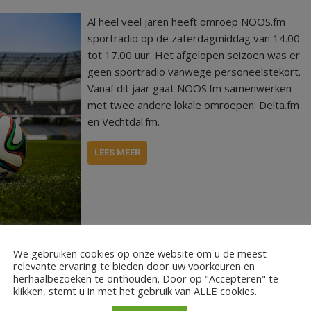
Al heel veel jaren heeft omroep NOOS.fm
sportradio op de zaterdagmiddag van 14.00
tot 17.00 uur. Het afgelopen seizoen was er
geen sportradio vanwege personeelstekort.
Vanaf dit jaar gaat NOOS.fm samenwerken
met twee andere lokale omroepen: Delta.fm
en Vechtdal.fm.
LEES MEER
We gebruiken cookies op onze website om u de meest
relevante ervaring te bieden door uw voorkeuren en
herhaalbezoeken te onthouden. Door op "Accepteren" te
klikken, stemt u in met het gebruik van ALLE cookies.