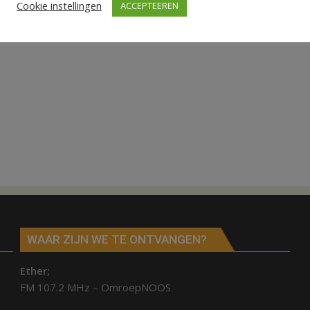
Cookie instellingen
ACCEPTEEREN
WAAR ZIJN WE TE ONTVANGEN?
Ether;
FM 107.2 MHz – OmroepNOOS