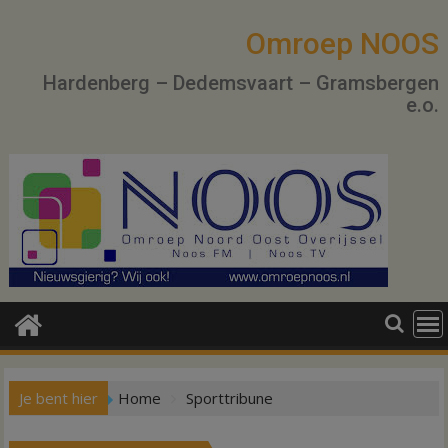
Ga
naar
Omroep NOOS
de
Hardenberg – Dedemsvaart – Gramsbergen
inhoud
e.o.
Je bent hier
Home
Sporttribune