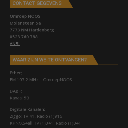
CONTACT GEGEVENS
Omroep NOOS
Molensteen 5a
7773 NM Hardenberg
0523 760 788
ANBI
WAAR ZIJN WE TE ONTVANGEN?
Ether;
FM 107.2 MHz – OmroepNOOS
DAB+:
Kanaal 5B
Digitale Kanalen:
Ziggo: TV 41, Radio (1)916
KPN/XS4all: TV (1)341, Radio (1)041