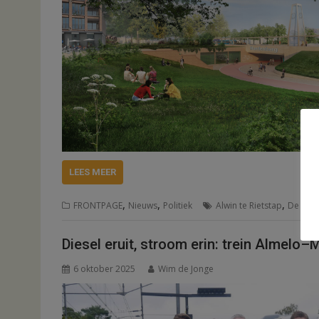
LEES MEER
,
,
,
FRONTPAGE
Nieuws
Politiek
Alwin te Rietstap
De Bos
Diesel eruit, stroom erin: trein Almelo–
6 oktober 2025
Wim de Jonge