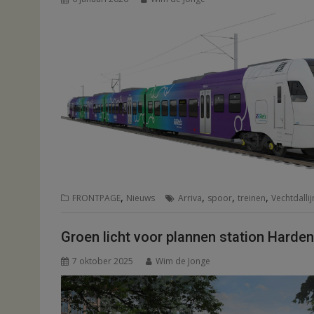
,
,
,
,
FRONTPAGE
Nieuws
Arriva
spoor
treinen
Vechtdalli
Groen licht voor plannen station Harde
7 oktober 2025
Wim de Jonge