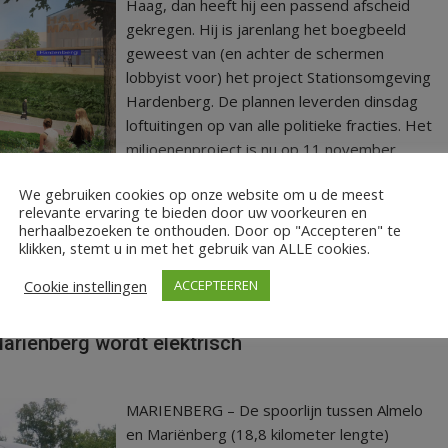
Haag, dan heeft hij een passend afscheid
gekregen. Hij is jarenlang het boegbeeld
geweest van (en achter de schermen
lobbyist voor) het project Stationsomgeving
Hardenberg. De plannen leverden dinsdag
loftuitingen op van alle politieke fracties. Het
miljoenenproject is nu op 11 november
‘slechts’ een hamerstuk tijdens de
We gebruiken cookies op onze website om u de meest
gemeenteraadsvergadering.
relevante ervaring te bieden door uw voorkeuren en
herhaalbezoeken te onthouden. Door op "Accepteren" te
klikken, stemt u in met het gebruik van ALLE cookies.
Cookie instellingen
ACCEPTEEREN
,
,
,
,
,
chkamp
Hardenberg
Nedersaksenlijn
spoor
stationsomgeving
Trein
Mariënberg wordt elektrisch
MARIENBERG – De spoorlijn tussen Almelo
en Mariënberg (18,8 kilometer lengte)