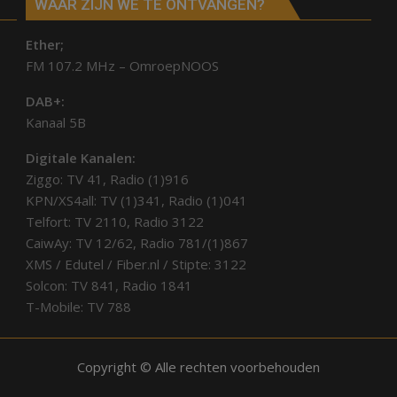
WAAR ZIJN WE TE ONTVANGEN?
Ether;
FM 107.2 MHz – OmroepNOOS
DAB+:
Kanaal 5B
Digitale Kanalen:
Ziggo: TV 41, Radio (1)916
KPN/XS4all: TV (1)341, Radio (1)041
Telfort: TV 2110, Radio 3122
CaiwAy: TV 12/62, Radio 781/(1)867
XMS / Edutel / Fiber.nl / Stipte: 3122
Solcon: TV 841, Radio 1841
T-Mobile: TV 788
Copyright © Alle rechten voorbehouden