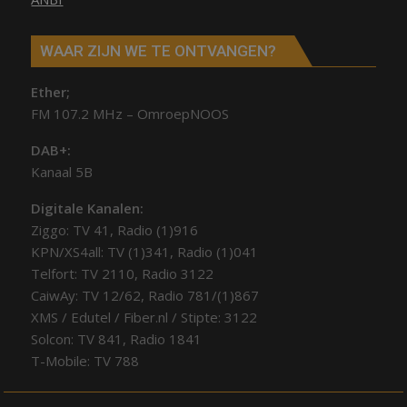
WAAR ZIJN WE TE ONTVANGEN?
Ether;
FM 107.2 MHz – OmroepNOOS
DAB+:
Kanaal 5B
Digitale Kanalen:
Ziggo: TV 41, Radio (1)916
KPN/XS4all: TV (1)341, Radio (1)041
Telfort: TV 2110, Radio 3122
CaiwAy: TV 12/62, Radio 781/(1)867
XMS / Edutel / Fiber.nl / Stipte: 3122
Solcon: TV 841, Radio 1841
T-Mobile: TV 788