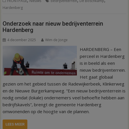
,
,
,
FRONTPAGE
Nieuws
bedrijventerrein
De Boschkamp
Hardenberg
Onderzoek naar nieuw bedrijventerrein
Hardenberg
4 december 2025
Wim de Jonge
HARDENBERG – Een
perceel in Hardenberg
is in beeld als een
nieuw bedrijventerrein.
Het gaat globaal
gezien om het gebied tussen de Radewijkerbeek, Klinkerweg
en de Nieuwe Burgerkampweg. “Een nieuw bedrijventerrein is
nodig omdat (lokale) ondernemers veel behoefte hebben aan
bedrijfskavels”, brengt de gemeente Hardenberg
omwonenden op de hoogte van de plannen.
LEES MEER