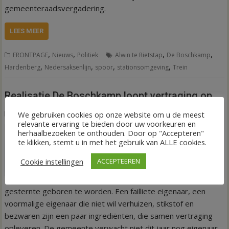
gemeenteraadsvergadering.
LEES MEER
,
,
,
,
FRONTPAGE
Nieuws
Politiek
Alwin te Rietstap
De Boschkamp
,
,
,
,
Hardenberg
Nedersaksenlijn
spoor
stationsomgeving
Trein
Realisatie De Boschkamp loopt vertraging op
11 juli 2025
Henk Stoeten
We gebruiken cookies op onze website om u de meest
relevante ervaring te bieden door uw voorkeuren en
HARDENBERG –
herhaalbezoeken te onthouden. Door op "Accepteren"
Bedrijventerrein De
te klikken, stemt u in met het gebruik van ALLE cookies.
Boschkamp in
Cookie instellingen
ACCEPTEEREN
Hardenberg lijkt niet
onder een gelukkig
gesternte geboren te worden. Een failliete eigenaar, een
voormalige eigenaar die niet wil verhuizen, stikstof en
bezwaren zijn een paar ingrediënten, die samen vertraging
opleveren. De gemeente verwacht niet dit jaar nog eigenaar