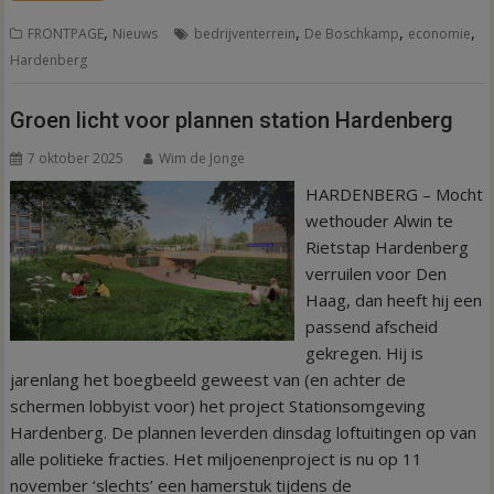
,
,
,
,
FRONTPAGE
Nieuws
bedrijventerrein
De Boschkamp
economie
Hardenberg
Groen licht voor plannen station Hardenberg
7 oktober 2025
Wim de Jonge
HARDENBERG – Mocht
wethouder Alwin te
Rietstap Hardenberg
verruilen voor Den
Haag, dan heeft hij een
passend afscheid
gekregen. Hij is
jarenlang het boegbeeld geweest van (en achter de
schermen lobbyist voor) het project Stationsomgeving
Hardenberg. De plannen leverden dinsdag loftuitingen op van
alle politieke fracties. Het miljoenenproject is nu op 11
november ‘slechts’ een hamerstuk tijdens de