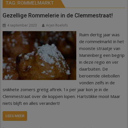
TAG:
ROMMELMARKT
Gezellige Rommelerie in de Clemmestraat!
4 september 2023
Arjen Roelofs
Ruim dertig jaar was
de rommelmarkt in het
mooiste straatje van
Mariënberg een begrip
in deze regio en ver
daarbuiten. De
beroemde oliebollen
vonden zelfs in de
snikhete zomers gretig aftrek. 1x per jaar kon je in de
Clemmestraat over de koppen lopen. Hartstikke mooi! Maar
niets blijft en alles verandert!
LEES MEER