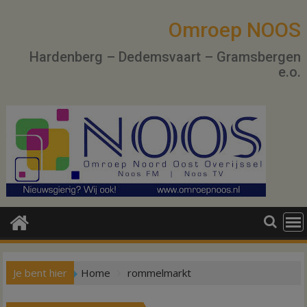
Ga
naar
Omroep NOOS
de
Hardenberg – Dedemsvaart – Gramsbergen
inhoud
e.o.
Je bent hier
Home
rommelmarkt