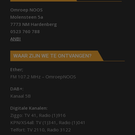
Omroep NOOS
Molensteen 5a
7773 NM Hardenberg
0523 760 788
ANBI
WAAR ZIJN WE TE ONTVANGEN?
Ether;
FM 107.2 MHz – OmroepNOOS
DAB+:
Kanaal 5B
Digitale Kanalen:
Ziggo: TV 41, Radio (1)916
KPN/XS4all: TV (1)341, Radio (1)041
Telfort: TV 2110, Radio 3122