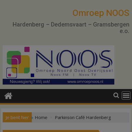
Ga
naar
Omroep NOOS
de
Hardenberg – Dedemsvaart – Gramsbergen
inhoud
e.o.
Je bent hier
Home
Parkinson Café Hardenberg