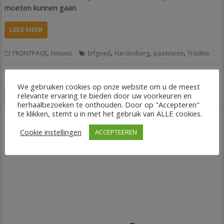
moeten kunnen gaan.
LEES MEER
,
,
,
,
FRONTPAGE
Nieuws
Erfgoed
Hardenberg
paasvuren
Traditie
We gebruiken cookies op onze website om u de meest
relevante ervaring te bieden door uw voorkeuren en
LIVE
herhaalbezoeken te onthouden. Door op "Accepteren"
te klikken, stemt u in met het gebruik van ALLE cookies.
Cookie instellingen
ACCEPTEEREN