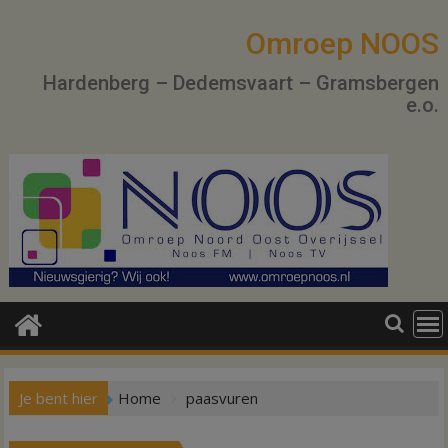
Ga
naar
Omroep NOOS
de
Hardenberg – Dedemsvaart – Gramsbergen
inhoud
e.o.
Je bent hier
Home
paasvuren