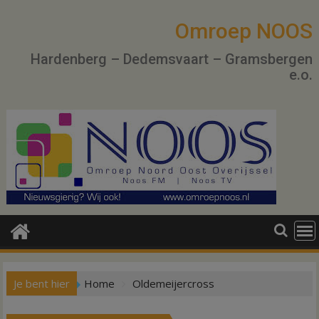
Ga
naar
Omroep NOOS
de
Hardenberg – Dedemsvaart – Gramsbergen
inhoud
e.o.
Je bent hier
Home
Oldemeijercross