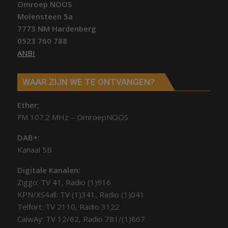
Omroep NOOS
Molensteen 5a
7773 NM Hardenberg
0523 760 788
ANBI
WAAR ZIJN WE TE ONTVANGEN?
Ether;
FM 107.2 MHz – OmroepNOOS
DAB+:
Kanaal 5B
Digitale Kanalen:
Ziggo: TV 41, Radio (1)916
KPN/XS4all: TV (1)341, Radio (1)041
Telfort: TV 2110, Radio 3122
CaiwAy: TV 12/62, Radio 781/(1)867