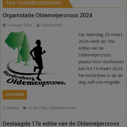
TAG:
OLDEMEIJERCROSS
Organistatie Oldemeijercross 2024
14 januari 2024
Arjen Roelofs
Op zaterdag 23 maart
2024 vindt de 18e
editie van de
Oldemeijercross
plaats! Voor-inschrijven
kan tot 14 maart 2024.
Na-inschrijven is op de
dag zelf ook mogelijk.
LEES MEER
,
Nieuws
AV Spurt'88
Oldemeijercross
Geslaagde 17e editie van de Oldemeijercross