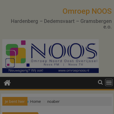
Ga
naar
Omroep NOOS
de
Hardenberg – Dedemsvaart – Gramsbergen
inhoud
e.o.
Je bent hier
Home
noaber