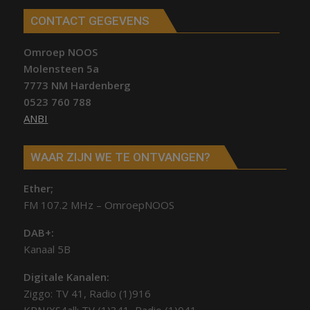
CONTACT GEGEVENS
Omroep NOOS
Molensteen 5a
7773 NM Hardenberg
0523 760 788
ANBI
WAAR ZIJN WE TE ONTVANGEN?
Ether;
FM 107.2 MHz – OmroepNOOS
DAB+:
Kanaal 5B
Digitale Kanalen:
Ziggo: TV 41, Radio (1)916