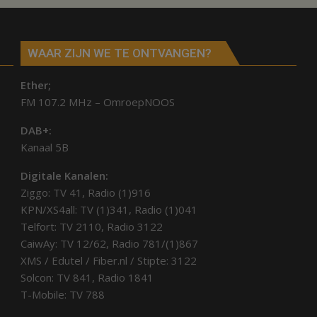
WAAR ZIJN WE TE ONTVANGEN?
Ether;
FM 107.2 MHz – OmroepNOOS
DAB+:
Kanaal 5B
Digitale Kanalen:
Ziggo: TV 41, Radio (1)916
KPN/XS4all: TV (1)341, Radio (1)041
Telfort: TV 2110, Radio 3122
CaiwAy: TV 12/62, Radio 781/(1)867
XMS / Edutel / Fiber.nl / Stipte: 3122
Solcon: TV 841, Radio 1841
T-Mobile: TV 788