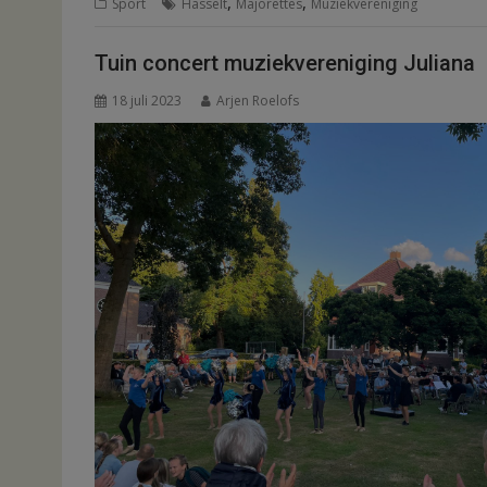
,
,
Sport
Hasselt
Majorettes
Muziekvereniging
Tuin concert muziekvereniging Juliana
18 juli 2023
Arjen Roelofs