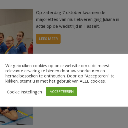
Op zaterdag 7 oktober kwamen de
majorettes van muziekvereniging Juliana in
actie op de wedstrijd in Hasselt.
LEES MEER
We gebruiken cookies op onze website om u de meest
relevante ervaring te bieden door uw voorkeuren en
herhaalbezoeken te onthouden. Door op "Accepteren" te
klikken, stemt u in met het gebruik van ALLE cookies.
Cookie instellingen
ACCEPTEEREN