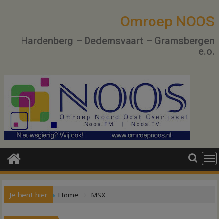
Ga
naar
Omroep NOOS
de
Hardenberg – Dedemsvaart – Gramsbergen
inhoud
e.o.
Je bent hier
Home
MSX